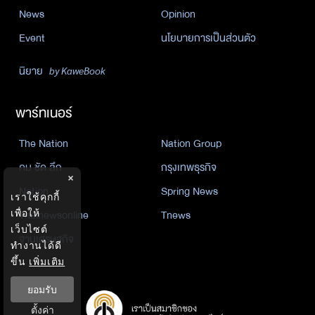
News
Opinion
Event
นโยบายการเป็นส่วนตัว
นิยาย
by KaweBook
พาร์ทเนอร์
The Nation
Nation Group
คม ชัด ลึก
กรุงเทพธุรกิจ
×
Nation
Spring News
เราใช้คุกกี้
Thainewsonline
Tnews
เพื่อให้
เว็บไซต์
ฐานเศรษฐกิจ
ทำงานได้ดี
ขึ้น
เพิ่มเติม
ยอมรับ
ตั้งค่า