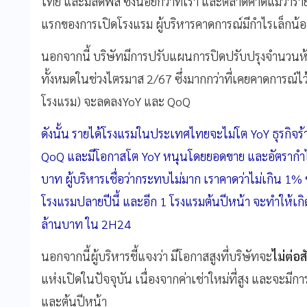
ไทย และมัลดีฟส์ ซิ่งน้อยกว่าที่เรา และตลาดคาดแม้ว่าราย
แรกของการเปิดโรงแรม ผู้บริหารคาดการณ์มีกำไรเล็กน้อย
นอกจากนี้ บริษัทมีการปรับแผนการปิดปรับปรุงจำนวนห
ทั้งหมดในช่วงไตรมาส 2/67 ซึ่งมากกว่าที่เคยคาดการณ์ไ
โรงแรม) จะลดลงYoY และ QoQ
ดังนั้น รายได้โรงแรมในประเทศไทยจะไม่โต YoY ธุรกิจร้าน
QoQ และมีโอกาสโต YoY หนุนโดยยอดขาย และอัตรากำไรขั้
บาท ผู้บริหารเชื่อว่ากระทบไม่มาก เราคาดว่าไม่เกิน 1% ข
โรงแรมปลายปีนี้ และอีก 1 โรงแรมต้นปีหน้า จะทำให้เกิ
ล้านบาท ใน 2H24
นอกจากนี้ผู้บริหารชี้แจงว่า มีโอกาสสูงที่บริษัทจะ
ไม่ต่อ
แห่งเปิดในปัจจุบัน เนื่องจากค่าเช่าใหม่ที่สูง และจะมีกา
และต้นปีหน้า