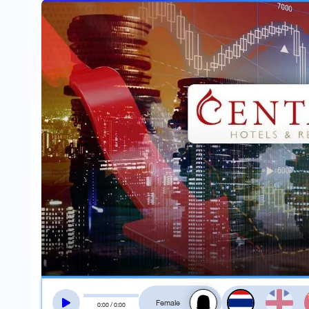
สลับเสียงอ่าน
0
:
00
/
0
:
00