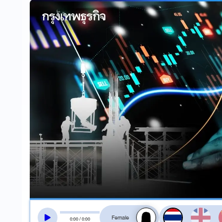
สลับเสียงอ่าน
0
:
00
/
0
:
00