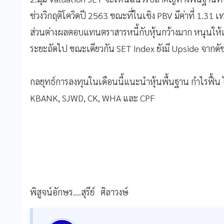
ช่วงวิกฤติโควิดปี 2563 ขณะที่ในเชิง PBV มีค่าที่ 1.31 เท
ส่วนต่างผลตอบแทนตราสารหนี้กับหุ้นกว้างมาก หนุนให้เ
ระยะถัดไป ขณะเดียวกัน SET Index ยังมี Upside จากดัช
กลยุทธ์การลงทุนในเดือนนี้แนะนำหุ้นพื้นฐาน กำไรฟื้
KBANK, SJWD, CK, WHA และ CPF
พิสูจน์อักษร....สุรีย์ ศิลาวงษ์