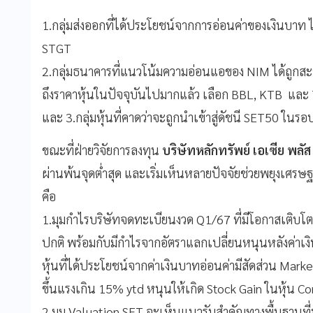
1.กลุ่มส่งออกที่ได้ประโยชน์จากการอ่อนค่าของเงินบาท
STGT
2.กลุ่มธนาคารที่แนวโน้มความอ่อนแอของ NIM ได้ถูกสะ
ถึงราคาหุ้นในปัจจุบันไปมากแล้ว เลือก BBL, KTB แล
และ 3.กลุ่มหุ้นที่คาดว่าจะถูกนำเข้าสู่ดัชนี SET50 ใน
ขณะที่ฝ่ายวิจัยการลงทุน
บริษัทหลักทรัพย์ เอเซีย พลัส
ผ่านพ้นจุดต่ำสุด และเริ่มเห็นหลายปัจจัยช่วยพยุงเศรษ
คือ
1.มุมกำไรบริษัทจดทะเบียนงวด Q1/67 ที่มีโอกาสเติบโต
ปกติ พร้อมกับมีกำไรจากอัตราแลกเปลี่ยนหนุนหลังค่าเงิ
หุ้นที่ได้ประโยชน์จากค่าเงินบาทอ่อนค่ามีสัดส่วน Mark
ขึ้นแรงเกิน 15% ytd หนุนให้เกิด Stock Gain ในหุ้น C
2.มุม Valuation SET จะเห็นแนวรับสำคัญทางพื้นฐานที่