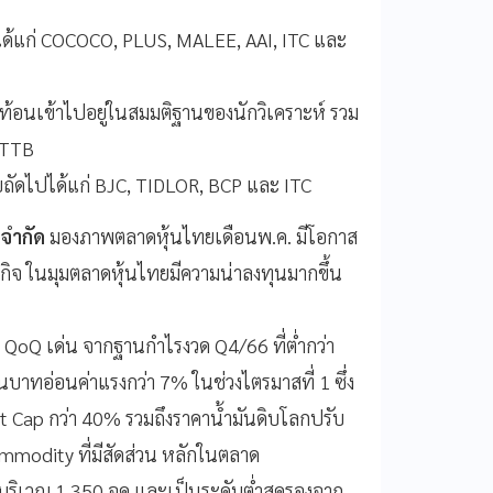
 ได้แก่ COCOCO, PLUS, MALEE, AAI, ITC และ
ท้อนเข้าไปอยู่ในสมมติฐานของนักวิเคราะห์ รวม
ะ TTB
รอบถัดไปได้แก่ BJC, TIDLOR, BCP และ ITC
 จำกัด
มองภาพตลาดหุ้นไทยเดือนพ.ค. มีโอกาส
ฐกิจ ในมุมตลาดหุ้นไทยมีความน่าลงทุนมากขึ้น
 QoQ เด่น จากฐานกำไรงวด Q4/66 ที่ต่ำกว่า
นบาทอ่อนค่าแรงกว่า 7% ในช่วงไตรมาสที่ 1 ซึ่ง
et Cap กว่า 40% รวมถึงราคาน้ำมันดิบโลกปรับ
ommodity ที่มีสัดส่วน หลักในตลาด
บริเวณ 1,350 จุด และเป็นระดับต่ำสุดรองจาก