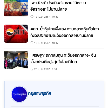
'พาณิชย์' ประเมินสงคราม 'อิหร่าน -
อิสราเอล' ไม่บานปลาย
19 เม.ย. 2567 | 10:39
ตลท. ย้ำหุ้นไทยดิ่งแรง ตามตลาดหุ้นทั่วโลก
กังวลสงครามตะวันออกกลางบานปลาย
19 เม.ย. 2567 | 10:47
‘เศรษฐา‘ ถกกลุ่มทุน ตะวันออกกลาง- จีน
เล็งสร้างตึกสูงสุดในโลกที่ไทย
20 เม.ย. 2567 | 3:13
กรุงเทพธุรกิจ