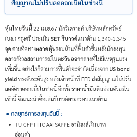
สัญญาณไม่ปรับลดดอกเบี้ยในช่วงนี้
หุ้นไทยวันนี้
22 เม.ย.67 นักวิเคราะห์ บริษัทหลักทรัพย์
(บล.) กรุงศรี ประเมิน
SET รีบาวด์
แนวต้าน 1,340-1,345
จุด ตามทิศทาง
ตลาดหุ้น
รอบบ้านที่ฟื้นตัวขึ้นหลังนักลงทุน
คลายกังวลสถานการณ์ใน
ตะวันออกกลาง
ที่ไม่มีเหตุรุนแรง
เพิ่มขึ้น อย่างไรก็ตาม การฟื้นตัวจะจำกัดเนื่องจาก
US bond
yield
ทรงตัวระดับสูง หลังเจ้าหน้าที่ FED ส่งสัญญาณไม่ปรับ
ลดอัตราดอกเบี้ยในช่วงนี้ อีกทั้ง
ราคาน้ำมันดิบ
อ่อนตัวลงใน
เช้านี้ จึงแนะนำซื้อเล่นรีบาวด์ตามกรอบแนวต้าน
กลยุทธ์การลงทุนวันนี้ :
TU GFPT ITC AAI SAPPE อานิสงส์เงินบาท
อ่อนค่า