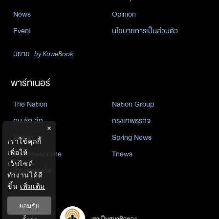
News
Opinion
Event
นโยบายการเป็นส่วนตัว
นิยาย
by KaweBook
พาร์ทเนอร์
The Nation
Nation Group
คม ชัด ลึก
กรุงเทพธุรกิจ
×
Nation
Spring News
เราใช้คุกกี้
เพื่อให้
Thainewsonline
Tnews
เว็บไซต์
ฐานเศรษฐกิจ
ทำงานได้ดี
ขึ้น
เพิ่มเติม
ยอมรับ