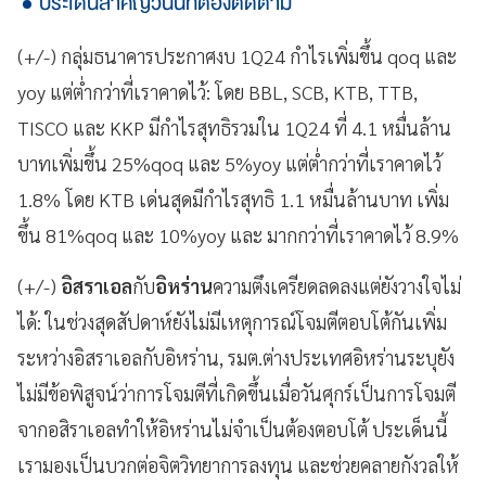
ประเด็นสำคัญวันนี้ที่ต้องติดตาม
(+/-) กลุ่มธนาคารประกาศงบ 1Q24 กำไรเพิ่มขึ้น qoq และ
yoy แต่ต่ำกว่าที่เราคาดไว้: โดย BBL, SCB, KTB, TTB,
TISCO และ KKP มีกำไรสุทธิรวมใน 1Q24 ที่ 4.1 หมื่นล้าน
บาทเพิ่มขึ้น 25%qoq และ 5%yoy แต่ต่ำกว่าที่เราคาดไว้
1.8% โดย KTB เด่นสุดมีกำไรสุทธิ 1.1 หมื่นล้านบาท เพิ่ม
ขึ้น 81%qoq และ 10%yoy และ มากกว่าที่เราคาดไว้ 8.9%
(+/-)
อิสราเอล
กับ
อิหร่าน
ความตึงเครียดลดลงแต่ยังวางใจไม่
ได้: ในช่วงสุดสัปดาห์ยังไม่มีเหตุการณ์โจมตีตอบโต้กันเพิ่ม
ระหว่างอิสราเอลกับอิหร่าน, รมต.ต่างประเทศอิหร่านระบุยัง
ไม่มีข้อพิสูจน์ว่าการโจมตีที่เกิดขึ้นเมื่อวันศุกร์เป็นการโจมตี
จากอสิราเอลทำให้อิหร่านไม่จำเป็นต้องตอบโต้ ประเด็นนี้
เรามองเป็นบวกต่อจิตวิทยาการลงทุน และช่วยคลายกังวลให้