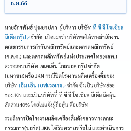
ธ.ค.66
นายจักรพันธ์ ปุณยาปภา
ผู้บริหาร
บริษัท
ที ซี จี โซเชียล
มีเดีย กรุ๊ป
จำกัด
เปิดเผยว่า บริษัทขอให้ทาง
สำนักงาน
คณะกรรมการกำกับหลักทรัพย์และตลาดหลักทรัพย์
(ก.ล.ต.)
และ
ตลาดหลักทรัพย์แห่งประเทศไทย(ตลท.)
ตรวจสอบ
บริษัท เจเคเอ็น โกลบอล กรุ๊ป จำกัด
(มหาชน)หรือ JKN
กรณี
ปิดโรงงานผลิตเครื่องดื่ม
ของ
บริษัท
เอ็ม เอ็น เบฟเวอเรจ
จำกัด ซึ่งเป็นบริษัทย่อย
ของJKN และเป็นบริษัท
ที่ ที ซี จี โซเชียล มีเดีย
ถือหุ้น
สัดส่วน40% โดยไม่แจ้งผู้ถือหุ้น คือบริษัท
รวมถึง
การปิดโรงงานผลิตเครื่องดื่มดังกล่าวทางคณะ
กรรมการ(บอร์ด) JKN ได้รับทราบหรือไม่
และ
ดำเนินการ