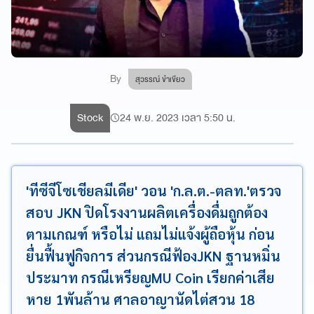
By
สุวรรณ์ ขำเขียว
Stock
24 พ.ย. 2023 เวลา 5:50 น.
'ทีซีจีโซเชียลมีเดีย' วอน 'ก.ล.ต.-ตลท.'ตรวจ
สอบ JKN ปิดโรงงานผลิตเครื่องดื่มถูกต้อง
ตามเกณฑ์ หรือไม่ แถมไม่แจ้งผู้ถือหุ้น ก่อน
ยื่นฟื้นฟูกิจการ ส่วนกรณีฟ้องJKN ฐานหมิ่น
ประมาท กรณีเหรียญMU Coin เรียกค่าเสีย
หาย 1พันล้าน ศาลอาญานัดไต่สวน 18