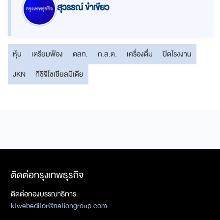
สุวรรณ์ ขำเขียว
หุ้น
เตรียมฟ้อง
ตลท.
ก.ล.ต.
เครื่องดื่ม
ปิดโรงงาน
JKN
ทีซีจีโซเชียลมีเดีย
ติดต่อกรุงเทพธุรกิจ
ติดต่อกองบรรณาธิการ
ktwebeditor@nationgroup.com