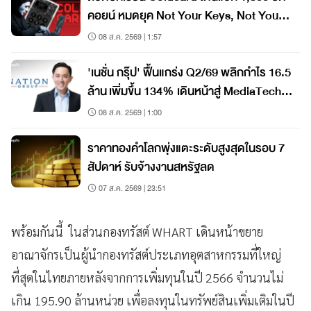
คอยน์ หมดยุค Not Your Keys, Not Your
Coins?
08 ส.ค. 2569 | 1:57
'เนชั่น กรุ๊ป' ฟื้นแกร่ง Q2/69 พลิกกำไร 16.5
ล้าน เพิ่มขึ้น 134% เดินหน้าสู่ MediaTech
เต็มรูปแบบ
08 ส.ค. 2569 | 1:00
ราคาทองคำโลกพุ่งแตะระดับสูงสุดในรอบ 7
สัปดาห์ รับจ้างงานสหรัฐลด
07 ส.ค. 2569 | 23:51
พร้อมกันนี้ ในส่วนกองทรัสต์ WHART เดินหน้าขยาย
อาณาจักรเป็นผู้นำกองทรัสต์ประเภทอุตสาหกรรมที่ใหญ่
ที่สุดในไทยภายหลังจากการเพิ่มทุนในปี 2566 จำนวนไม่
เกิน 195.90 ล้านหน่วย เพื่อลงทุนในทรัพย์สินเพิ่มเติมในปี