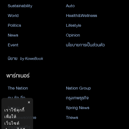
Sustainability
Auto
World
Health&Wellness
Politics
Lifestyle
News
Opinion
Event
นโยบายการเป็นส่วนตัว
นิยาย
by KaweBook
พาร์ทเนอร์
The Nation
Nation Group
คม ชัด ลึก
กรุงเทพธุรกิจ
×
Nation
Spring News
เราใช้คุกกี้
Thainewsonline
Tnews
เพื่อให้
เว็บไซต์
ฐานเศรษฐกิจ