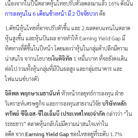
เนื่องจากในปีนี้ตลาดหุ้นไทยปรับตัวลดลงมาแล้ว 16% ดังนั้น
การลงทุนใน 6 เดือนข้างหน้า มี 2 ปัจจัยบวก
คือ
1.ดัชนีหุ้นไทยที่อาจปรับตัวขึ้น และ 2.ผลตอบแทนในตลาด
หุ้นสูงขึ้น และหุ้นปันผล อาจทำให้ Earning Yield Gap มี
ทิศทางที่ดีขึ้นในปีหน้า โดยมองว่าหุ้นในกลุ่มค้าปลีกมีความ
น่าสนใจ จากนโยบาย
เงินดิจิทัล
1 หมื่นบาท ที่จะยังคงเดิน
ต่อไป รวมทั้งหุ้นกลุ่มที่มีปันผลสูง และกลุ่มธนาคาร และ
ไฟแนนซ์บางตัว
จิติพล พฤกษาเมธานันท์
หัวหน้ากลยุทธ์การลงทุน ฝ่าย
วิเคราะห์เศรษฐกิจ และการลงทุนสายงานวิจัย
บริษัทหลัก
ทรัพย์ ซีจีเอส-ซีไอเอ็มบี (ประเทศไทย)จำกัด
กล่าวว่า “ใน
ระยะยาว” ตลาดหุ้นกลับไม่มีความน่าสนใจเท่าใน
อดีต จาก
Earning Yield Gap
ของไทยอยู่ที่ระดับ 1.7%