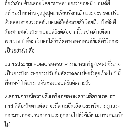
ถือว่าค่อนข้างเยอะ โดย "สรพล" มองว่าขณะนี้
บอนด์ยี
ลด์
ของไทยผ่านจุดสูงสุดมาเรียบร้อยแล้ว และจะทยอยปรับ
ตัวลดลงจากแรงกดดันบอนด์ยีลด์คลายตัว โดยมี 2 ปัจจัยที่
ต้องตามต่อในตลาดบอนด์ยีลด์ต่อจากนี้ในช่วงต้นเดือน
พ.ย.2566 ที่จะบ่งบอกได้ว่าทิศทางของบอนด์ยีลด์ทั่วโลกจะ
เป็นอย่างไร คือ
1.การประชุม FOMC
ของธนาคารกลางสหรัฐ (เฟด) ซึ่งอาจ
เป็นการปิดประตูการปรับขึ้นอัตราดอกเบี้ยครั้งสุดท้ายในปีนี้
ที่อาจทำให้แรงกดดันของบอนด์ยีลด์คลายตัว
2.สถานการณ์ความตึงเครียดของสงครามอิสราเอล-ฮา
มาส
ที่ต้องติดตามต่อว่าจะมีความยืดเยื้อ และทวีความรุนแรง
ออกมานอกฉนวนกาซา และลุกลามไปยังซีเรีย เลบานอนหรือ
ไม่