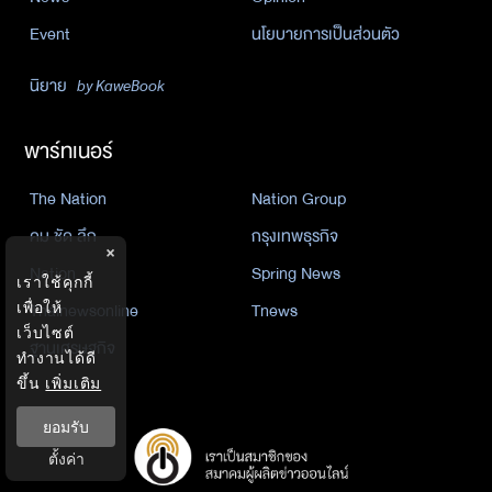
Event
นโยบายการเป็นส่วนตัว
นิยาย
by KaweBook
พาร์ทเนอร์
The Nation
Nation Group
คม ชัด ลึก
กรุงเทพธุรกิจ
×
Nation
Spring News
เราใช้คุกกี้
Thainewsonline
Tnews
เพื่อให้
เว็บไซต์
ฐานเศรษฐกิจ
ทำงานได้ดี
ขึ้น
เพิ่มเติม
ยอมรับ
ตั้งค่า