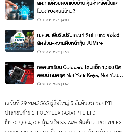
ลดภาษีด้วยดอกเบี้ยบ้าน คุ้มค่าหรือเป็นแค่
โบนัสของคนมีบ้าน?
09 ส.ค. 2569 | 4:30
ก.ล.ต. เฮียริ่งปรับเกณฑ์ SRI Fund จ่อโชว์
สัดส่วน-ความคืบหน้าหุ้น JUMP+
08 ส.ค. 2569 | 7:59
ถอดบทเรียน Coldcard โดนแฮ็ก 1,300 บิต
คอยน์ หมดยุค Not Your Keys, Not Your
Coins?
08 ส.ค. 2569 | 1:57
ณ วันที่ 29 พ.ค.2565 ผู้ถือใหญ่ 5 อันดับแรกของ PTL
ประกอบด้วย 1. POLYPLEX (ASIA) PTE LTD.
ถือ 303,664,706 หุ้น หรือ 33.74% อันดับ 2. POLYPLEX
CORPORATION LTD. ถือ 154,709,118 หุ้น หรือ 17.19%