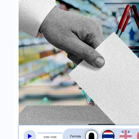
สลับเสียงอ่าน
0
:
00
/
0
:
00