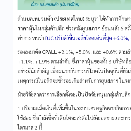
ด้าน
บล.หยวนต้า (ประเทศไทย)
ระบุว่า ได้ทำการศึกษ
ราคาหุ้น
ในกลุ่มค้าปลีก ช่วงหลัง
ยุบสภาฯ
ย้อนหลัง 6 ครั
ทำการ พบว่า
BJC ปรับตัวขึ้นเฉลี่ยโดดเด่นที่สุด +6.
รองลงมาคือ
CPALL
+2.1%, +5.0%, และ +0.6% ตามลำ
+1.1%, +1.9% ตามลำดับ ซึ่งราคาหุ้นของทั้ง 3 บริษัทถื
อย่างมีนัยสำคัญ เมื่อผนวกกับการบริโภคในปัจจุบันที่ยังเ
เหตุการณ์ในอดีตจะซ้ำรอยเดิมสำหรับการยุบสภาฯ ในรอบ
ฝ่ายวิจัยคาดว่าการเลือกตั้งจะเป็นปัจจัยหนุนกลุ่มค้าปลี
1.ปริมาณเม็ดเงินที่เพิ่มขึ้นในระบบเศรษฐกิจจากกิจกรรม
ใช้สอย ซึ่งกำลังซื้อที่เติบโตจะส่งต่อไปยังยอดขายและการ
ไตรมาส 2 นี้