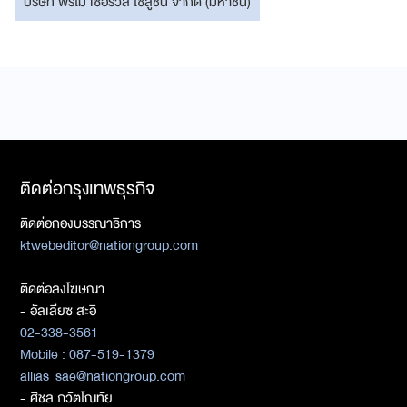
บริษัท พรีโม เซอร์วิส โซลูชั่น จำกัด (มหาชน)
ติดต่อกรุงเทพธุรกิจ
ติดต่อกองบรรณาธิการ
ktwebeditor@nationgroup.com
ติดต่อลงโฆษณา
- อัลเลียซ สะอิ
02-338-3561
Mobile : 087-519-1379
allias_sae@nationgroup.com
- ศิชล ภวัตโณทัย