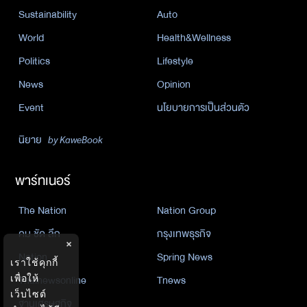
Sustainability
Auto
World
Health&Wellness
Politics
Lifestyle
News
Opinion
Event
นโยบายการเป็นส่วนตัว
นิยาย
by KaweBook
พาร์ทเนอร์
The Nation
Nation Group
คม ชัด ลึก
กรุงเทพธุรกิจ
×
Nation
Spring News
เราใช้คุกกี้
เพื่อให้
Thainewsonline
Tnews
เว็บไซต์
ฐานเศรษฐกิจ