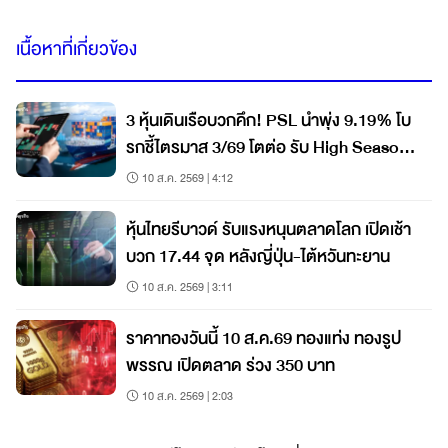
เนื้อหาที่เกี่ยวข้อง
3 หุ้นเดินเรือบวกคึก! PSL นำพุ่ง 9.19% โบ
รกชี้ไตรมาส 3/69 โตต่อ รับ High Season
ขนส่งเร่งปลายปี
10 ส.ค. 2569 | 4:12
หุ้นไทยรีบาวด์ รับแรงหนุนตลาดโลก เปิดเช้า
บวก 17.44 จุด หลังญี่ปุ่น-ไต้หวันทะยาน
10 ส.ค. 2569 | 3:11
ราคาทองวันนี้ 10 ส.ค.69 ทองแท่ง ทองรูป
พรรณ เปิดตลาด ร่วง 350 บาท
10 ส.ค. 2569 | 2:03