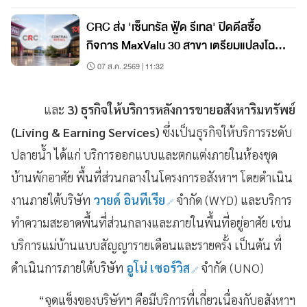
CRC ส่ง 'เซ็นทรัล ฟู้ด รีเทล' ปิดดีลซื้อ
กิจการ MaxValu 30 สาขา เตรียมแปลงโฉม
เป็น 'ท็อปส์'
07 ส.ค. 2569 | 11:32
และ
3) ธุรกิจให้บริการหลังการขายอสังหาริมทรัพย์
(
Living & Earning Services)
ซึ่งเป็นธุรกิจให้บริการระดับ
ปลายน้ำ ได้แก่ บริการออกแบบและตกแต่งภายในห้องชุด
บ้านพักอาศัย พื้นที่ส่วนกลางในโครงการอสังหาฯ โดยดำเนิน
งานภายใต้บริษัท
วายด์ อินทีเรีย
จำกัด (WYD) และบริการ
ทำความสะอาดพื้นที่ส่วนกลางและภายในพื้นที่อยู่อาศัย เช่น
บริการแม่บ้านแบบสัญญารายเดือนและรายครั้ง เป็นต้น ที่
ดำเนินการภายใต้บริษัท
อูโน่ เซอร์วิส
จำกัด (UNO)
“จุดแข็งของบริษัทฯ คือมีบริการที่เกี่ยวเนื่องกับอสังหาฯ