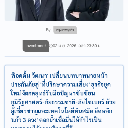
By
กรุงเทพธุรกิจ
Investment
02 มิ.ย. 2026 เวลา 23:30 น.
'ล็อคตั้น วัฒนา' เปลี่ยนบทบาทนายหน้า
ประกันภัยสู่ 'ที่ปรึกษาความเสี่ยง' ธุรกิจยุค
ใหม่ งัดกลยุทธ์รับมือปัญหาซับซ้อน
ภูมิรัฐศาสตร์-ภัยธรรมชาติ-ภัยไซเบอร์ ด้วย
ผู้เชี่ยวชาญและเทคโนโลยีทันสมัย ยึดหลัก
'แก้ว 3 ดวง' ตอกย้ำเชื่อมั่นให้กำไรเป็น