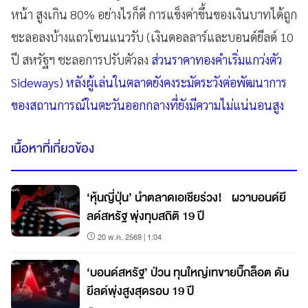
หน้า สูงเกิน 80% อย่างไรก็ดี การแข็งค่าขึ้นของเงินบาทได้ถูก
ชะลอลงบ้างแถวโซนแนวรับ (เงินดอลลาร์และบอนด์ยีลด์ 10
ปี สหรัฐฯ ชะลอการปรับตัวลง
ส่วนราคาทองคำเริ่มแกว่งตัว
Sideways) หลังผู้เล่นในตลาดยังคงระมัดระวังต่อพัฒนาการ
ของสถานการณ์ในตะวันออกกลางที่ยังมีความไม่แน่นอนสูง
เนื้อหาที่เกี่ยวข้อง
‘หุ้นญี่ปุ่น’ นำตลาดเอเชียร่วง! ผวาบอนด์ยี
ลด์สหรัฐ พุ่งทุบสถิติ 19 ปี
20 พ.ค. 2569 | 1:04
‘บอนด์สหรัฐ’ ป่วน ทุนใหญ่เทขายบิ๊กล็อต ดัน
ยีลด์พุ่งสูงสุดรอบ 19 ปี