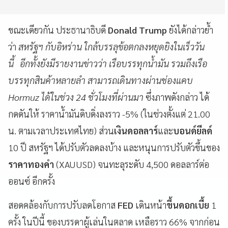
ขณะเดียวกัน ประธานาธิบดี
Donald Trump
ยังได้กล่าวย้ำ
ว่า
สหรัฐฯ กับอิหร่าน ใกล้บรรลุข้อตกลงหยุดยิงในเร็ววัน
นี้ อีกทั้งยังมีรายงานข่าวว่า เรือบรรทุกน้ำมัน รวมถึงเรือ
บรรทุกสินค้าหลายลำ สามารถเดินทางผ่านช่องแคบ
Hormuz ได้ในช่วง 24 ชั่วโมงที่ผ่านมา
ซึ่งภาพดังกล่าว ได้
กดดันให้ ราคาน้ำมันดิบดิ่งลงราว -5% (ในช่วงตั้งแต่ 21.00
น. ตามเวลาประเทศไทย) ส่วน
เงินดอลลาร์
และ
บอนด์ยีลด์
10 ปี สหรัฐฯ ได้ปรับตัวลดลงบ้าง และหนุนการปรับตัวขึ้นของ
ราคาทองคำ
(XAUUSD) จนทะลุระดับ 4,500 ดอลลาร์ต่อ
ออนซ์ อีกครั้ง
สอดคล้องกับการปรับลดโอกาส
FED
เดินหน้า
ขึ้นดอกเบี้ย
1
ครั้ง ในปีนี้ ของบรรดาผู้เล่นในตลาด เหลือราว 66% จากก่อน