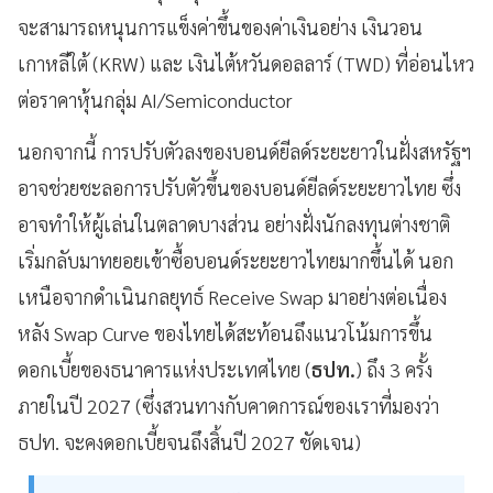
จะสามารถหนุนการแข็งค่าขึ้นของค่าเงินอย่าง เงินวอน
เกาหลีใต้ (KRW) และ เงินไต้หวันดอลลาร์ (TWD) ที่อ่อนไหว
ต่อราคาหุ้นกลุ่ม AI/Semiconductor
นอกจากนี้ การปรับตัวลงของบอนด์ยีลด์ระยะยาวในฝั่งสหรัฐฯ
อาจช่วยชะลอการปรับตัวขึ้นของบอนด์ยีลด์ระยะยาวไทย ซึ่ง
อาจทำให้ผู้เล่นในตลาดบางส่วน อย่างฝั่งนักลงทุนต่างชาติ
เริ่มกลับมาทยอยเข้าซื้อบอนด์ระยะยาวไทยมากขึ้นได้ นอก
เหนือจากดำเนินกลยุทธ์ Receive Swap มาอย่างต่อเนื่อง
หลัง Swap Curve ของไทยได้สะท้อนถึงแนวโน้มการขึ้น
ดอกเบี้ยของธนาคารแห่งประเทศไทย (
ธปท.
) ถึง 3 ครั้ง
ภายในปี 2027 (ซึ่งสวนทางกับคาดการณ์ของเราที่มองว่า
ธปท. จะคงดอกเบี้ยจนถึงสิ้นปี 2027 ชัดเจน)