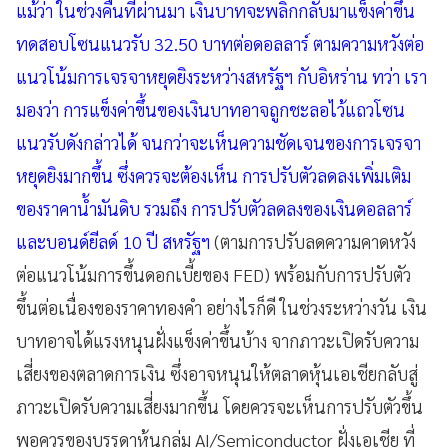
แม้ว่า ในช่วงคืนที่ผ่านมา เงินบาทจะพลิกกลับมาแข็งค่าขึ้น
ทดสอบโซนแนวรับ 32.50 บาทต่อดอลลาร์ ตามความหวังต่อ
แนวโน้มการเจรจาหยุดยิงระหว่างสหรัฐฯ กับอิหร่าน ทว่า เรา
มองว่า การแข็งค่าขึ้นของเงินบาทอาจถูกชะลอไว้แถวโซน
แนวรับดังกล่าวได้ จนกว่าจะเห็นความชัดเจนของการเจรจา
หยุดยิงมากขึ้น ซึ่งควรจะต้องเห็น การปรับตัวลดลงเพิ่มเติม
ของราคาน้ำมันดิบ รวมถึง การปรับตัวลดลงของเงินดอลลาร์
และบอนด์ยีลด์ 10 ปี สหรัฐฯ
(ตามการปรับลดความคาดหวัง
ต่อแนวโน้มการขึ้นดอกเบี้ยของ FED) พร้อมกับการปรับตัว
ขึ้นต่อเนื่องของราคาทองคำ อย่างไรก็ดี ในช่วงระหว่างวัน เงิน
บาทอาจได้แรงหนุนฝั่งแข็งค่าขึ้นบ้าง จากภาวะเปิดรับความ
เสี่ยงของตลาดการเงิน ซึ่งอาจหนุนให้ตลาดหุ้นเอเชียกลับสู่
ภาวะเปิดรับความเสี่ยงมากขึ้น โดยควรจะเห็นการปรับตัวขึ้น
พอควรของบรรดาหุ้นกลุ่ม AI/Semiconductor ฝั่งเอเชีย ที่