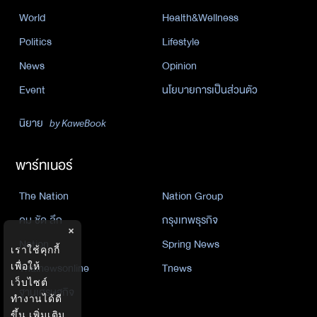
World
Health&Wellness
Politics
Lifestyle
News
Opinion
Event
นโยบายการเป็นส่วนตัว
นิยาย
by KaweBook
พาร์ทเนอร์
The Nation
Nation Group
คม ชัด ลึก
กรุงเทพธุรกิจ
×
Nation
Spring News
เราใช้คุกกี้
Thainewsonline
Tnews
เพื่อให้
เว็บไซต์
ฐานเศรษฐกิจ
ทำงานได้ดี
ขึ้น
เพิ่มเติม