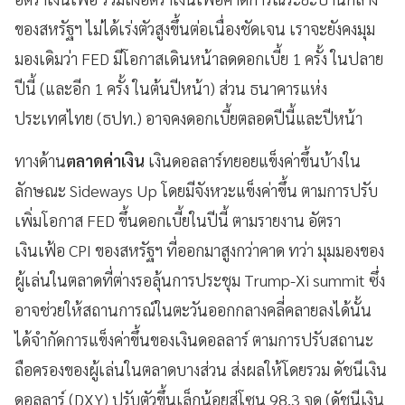
ของสหรัฐฯ ไม่ได้เร่งตัวสูงขึ้นต่อเนื่องชัดเจน เราจะยังคงมุม
มองเดิมว่า FED มีโอกาสเดินหน้าลดดอกเบี้ย 1 ครั้ง ในปลาย
ปีนี้ (และอีก 1 ครั้ง ในต้นปีหน้า) ส่วน ธนาคารแห่ง
ประเทศไทย (ธปท.) อาจคงดอกเบี้ยตลอดปีนี้และปีหน้า
ทางด้าน
ตลาดค่าเงิน
เงินดอลลาร์ทยอยแข็งค่าขึ้นบ้างใน
ลักษณะ Sideways Up โดยมีจังหวะแข็งค่าขึ้น ตามการปรับ
เพิ่มโอกาส FED ขึ้นดอกเบี้ยในปีนี้ ตามรายงาน อัตรา
เงินเฟ้อ CPI ของสหรัฐฯ ที่ออกมาสูงกว่าคาด ทว่า มุมมองของ
ผู้เล่นในตลาดที่ต่างรอลุ้นการประชุม Trump-Xi summit ซึ่ง
อาจช่วยให้สถานการณ์ในตะวันออกกลางคลี่คลายลงได้นั้น
ได้จำกัดการแข็งค่าขึ้นของเงินดอลลาร์ ตามการปรับสถานะ
ถือครองของผู้เล่นในตลาดบางส่วน ส่งผลให้โดยรวม ดัชนีเงิน
ดอลลาร์ (DXY) ปรับตัวขึ้นเล็กน้อยสู่โซน 98.3 จุด (ดัชนีเงิน