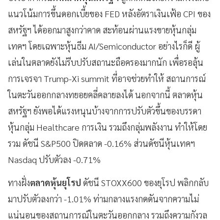
แนวโน้มการขึ้นดอกเบี้ยของ FED หลังอัตราเงินเฟ้อ CPI ของ
สหรัฐฯ ได้ออกมาสูงกว่าคาด สะท้อนผ่านแรงขายหุ้นกลุ่ม
เทคฯ โดยเฉพาะหุ้นธีม AI/Semiconductor อย่างไรก็ดี ผู้
เล่นในตลาดยังไม่รีบปรับสถานะถือครองมากนัก เพื่อรอลุ้น
การเจรจา Trump-Xi summit ที่อาจช่วยทำให้ สถานการณ์
ในตะวันออกกลางทยอยคลี่คลายลงได้ นอกจากนี้ ตลาดหุ้น
สหรัฐฯ ยังพอได้แรงหนุนบ้างจากการปรับตัวขึ้นของบรรดา
หุ้นกลุ่ม Healthcare การเงิน รวมถึงกลุ่มพลังงาน ทำให้โดย
รวม ดัชนี S&P500 ปิดตลาด -0.16% ส่วนดัชนีหุ้นเทคฯ
Nasdaq ปรับตัวลง -0.71%
ทางฝั่ง
ตลาดหุ้นยุโรป
ดัชนี STOXX600 ของยุโรป พลิกกลับ
มาปรับตัวลงกว่า -1.01% ท่ามกลางแรงกดดันจากความไม่
แน่นอนของสถานการณ์ในตะวันออกกลาง รวมถึงความกังวล