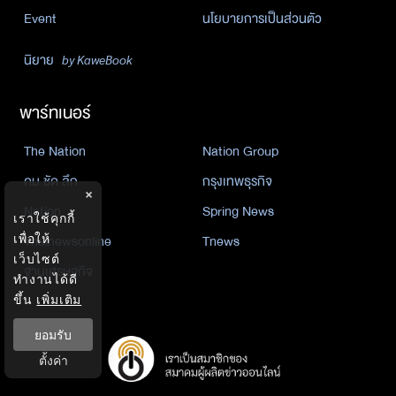
Event
นโยบายการเป็นส่วนตัว
นิยาย
by KaweBook
พาร์ทเนอร์
The Nation
Nation Group
คม ชัด ลึก
กรุงเทพธุรกิจ
×
Nation
Spring News
เราใช้คุกกี้
เพื่อให้
Thainewsonline
Tnews
เว็บไซต์
ฐานเศรษฐกิจ
ทำงานได้ดี
ขึ้น
เพิ่มเติม
ยอมรับ
ตั้งค่า