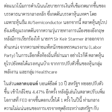
ต่อแนวโน้มการดำเนินนโยบายการเงินที่เข้มงวดมากขึ้นของ
บรรดาธนาคารกลางหลัก ซึ่งกดดันบรรดาหุ้นเทคฯ โดย
เฉพาะหุ้นธีม AI/Semiconductor นอกจากนี้ ตลาดหุ้นยุโรป
ยังเผชิญแรงกดดันจากความวุ่นวายทางการเมืองของอังกฤษ
หลังมีการเรียกร้องให้ นายกฯ Sir Keir Starmer ลาออกจาก
ตำแหน่ง จากความพ่ายแพ้หนักของพรรคแรงงาน (Labor
Party) ในการเลือกตั้งท้องถิ่นที่ผ่านมา อย่างไรก็ดี ตลาดหุ้น
ยุโรปยังพอได้แรงหนุนบ้าง จากการปรับตัวขึ้นของหุ้นกลุ่ม
พลังงาน และกลุ่ม Healthcare
ในส่วน
ตลาดบอนด์
บอนด์ยีลด์ 10 ปี สหรัฐฯ ทยอยปรับตัว
ขึ้น เข้าใกล้โซน 4.47% อีกครั้ง หลังผู้เล่นในตลาดปรับเพิ่ม
โอกาสที่ FED อาจขึ้นดอกเบี้ยได้ 1 ครั้ง ในปีนี้ ท่ามกลาง
ความไม่แน่นอนของการเจรจาหยุดยิงระหว่างสหรัฐฯ กับ