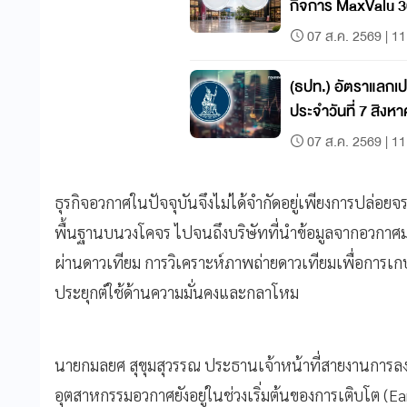
กิจการ MaxValu 3
เป็น 'ท็อปส์'
07 ส.ค. 2569 | 11
(ธปท.) อัตราแลกเป
ประจำวันที่ 7 สิงห
07 ส.ค. 2569 | 11
ธุรกิจอวกาศในปัจจุบันจึงไม่ได้จำกัดอยู่เพียงการปล่อยจ
พื้นฐานบนวงโคจร ไปจนถึงบริษัทที่นำข้อมูลจากอวกาศมา
ผ่านดาวเทียม การวิเคราะห์ภาพถ่ายดาวเทียมเพื่อการเกษต
ประยุกต์ใช้ด้านความมั่นคงและกลาโหม
นายกมลยศ สุขุมสุวรรณ ประธานเจ้าหน้าที่สายงานการลงท
อุตสาหกรรมอวกาศยังอยู่ในช่วงเริ่มต้นของการเติบโต (