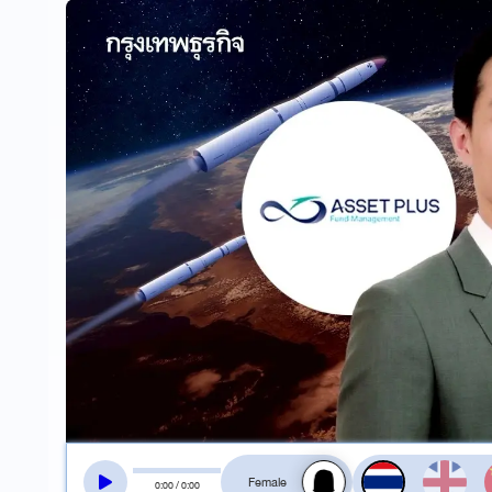
สลับเสียงอ่าน
0
:
00
/
0
:
00