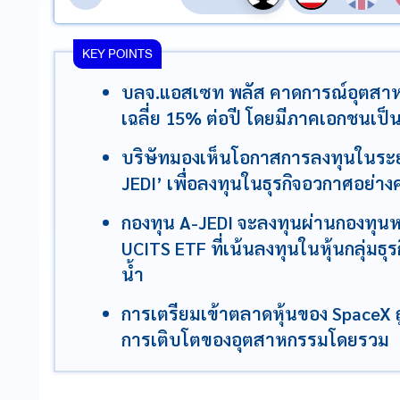
KEY POINTS
บลจ.แอสเซท พลัส คาดการณ์อุตสาห
เฉลี่ย 15% ต่อปี โดยมีภาคเอกชนเป็
บริษัทมองเห็นโอกาสการลงทุนในระยะ
JEDI’ เพื่อลงทุนในธุรกิจอวกาศอย่า
กองทุน A-JEDI จะลงทุนผ่านกองทุนห
UCITS ETF ที่เน้นลงทุนในหุ้นกลุ่มธุ
น้ำ
การเตรียมเข้าตลาดหุ้นของ SpaceX ถู
การเติบโตของอุตสาหกรรมโดยรวม