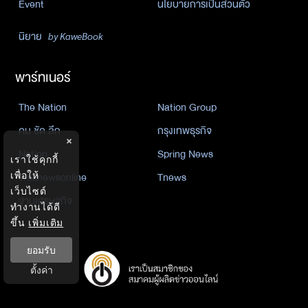
Event
นโยบายการเป็นส่วนตัว
นิยาย
by KaweBook
พาร์ทเนอร์
The Nation
Nation Group
คม ชัด ลึก
กรุงเทพธุรกิจ
×
Nation
Spring News
เราใช้คุกกี้
Thainewsonline
Tnews
เพื่อให้
เว็บไซต์
ฐานเศรษฐกิจ
ทำงานได้ดี
ขึ้น
เพิ่มเติม
ยอมรับ
ตั้งค่า