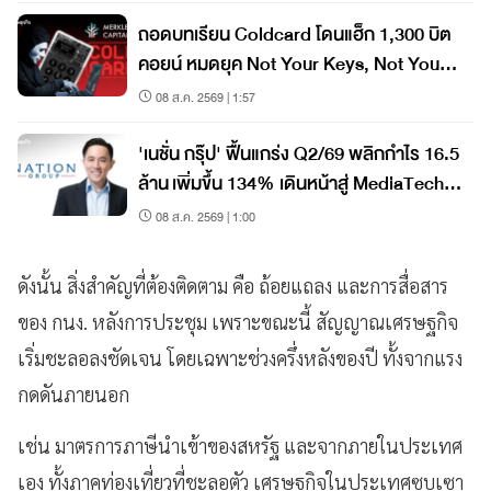
ถอดบทเรียน Coldcard โดนแฮ็ก 1,300 บิต
คอยน์ หมดยุค Not Your Keys, Not Your
Coins?
08 ส.ค. 2569 | 1:57
'เนชั่น กรุ๊ป' ฟื้นแกร่ง Q2/69 พลิกกำไร 16.5
ล้าน เพิ่มขึ้น 134% เดินหน้าสู่ MediaTech
เต็มรูปแบบ
08 ส.ค. 2569 | 1:00
ดังนั้น สิ่งสำคัญที่ต้องติดตาม คือ ถ้อยแถลง และการสื่อสาร
ของ กนง. หลังการประชุม เพราะขณะนี้ สัญญาณเศรษฐกิจ
เริ่มชะลอลงชัดเจน โดยเฉพาะช่วงครึ่งหลังของปี ทั้งจากแรง
กดดันภายนอก
เช่น มาตรการภาษีนำเข้าของสหรัฐ และจากภายในประเทศ
เอง ทั้งภาคท่องเที่ยวที่ชะลอตัว เศรษฐกิจในประเทศซบเซา