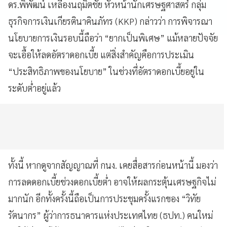
ดร.พิพัฒน์ เหลืองนฤมิตชัย หัวหน้านักเศรษฐศาสตร์ กลุ่ม
ธุรกิจการเงินเกียรตินาคินภัทร (KKP) กล่าวว่า การพิจารณา
นโยบายการเงินรอบนี้ถือว่า “ยากเป็นพิเศษ” แม้หลายปัจจัย
จะเอื้อให้ลดอัตราดอกเบี้ย แต่สิ่งสำคัญคือการประเมิน
“ประสิทธิภาพของนโยบาย” ในช่วงที่อัตราดอกเบี้ยอยู่ใน
ระดับต่ำอยู่แล้ว
ทั้งนี้ หากดูจากสัญญาณที่ กนง. เคยสื่อสารก่อนหน้านี้ มองว่า
การลดดอกเบี้ยช่วงดอกเบี้ยต่ำ อาจให้ผลกระตุ้นเศรษฐกิจไม่
มากนัก อีกทั้งครั้งนี้ถือเป็นการประชุมครั้งแรกของ “วิทัย
รัตนากร” ผู้ว่าการธนาคารแห่งประเทศไทย (ธปท.) คนใหม่