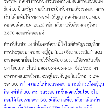
ของราคาทองคำ การปรับตัวขึ้นของทั้งเงินดอลลาร์และบอนด์
ยีลด์ 10 ปี สหรัฐฯ รวมถึงภาวะเปิดรับความเสี่ยงของตลาดการ
เงิน ได้กดดันให้ ราคาทองคำ (สัญญาทองคำตลาด COMEX
ส่งมอบเดือน ธ.ค. 2025) พลิกกลับมาปรับตัวลดลง สู่โซน
3,670 ดอลลาร์ต่อออนซ์
สำหรับในช่วง 24 ชั่วโมงหลังจากนี้ ไฮไลท์สำคัญจะอยู่ที่ผล
การประชุมธนาคารกลางญี่ปุ่น (BOJ) ซึ่งเราประเมินว่า
BOJ
อาจ
คงดอกเบี้ย
นโยบายไว้ที่ระดับ 0.50% แม้อัตราเงินเฟ้อ
CPI โดยเฉพาะในส่วนของ Core-Core CPI ซึ่งไม่รวมราคา
อาหารสดและพลังงาน จะอยู่ในระดับสูงเกินเป้าหมาย 2%
ของ BOJ
ทว่า ความไม่แน่นอนของสถานการณ์การเมืองญี่ปุ่น
ก็อาจทำให้ BOJ สามารถชะลอการขึ้นดอกเบี้ยนโยบายไป
ก่อนได้ โดยเรามองว่า BOJ ยังมีโอกาสที่จะกลับมาเดินหน้า
ขึ้นดอกเบี้ย 25bps สู่ระดับ 0.75% ได้ในช่วงปลายปีนี้