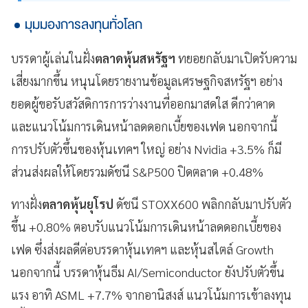
มุมมองการลงทุนทั่วโลก
บรรดาผู้เล่นในฝั่ง
ตลาดหุ้นสหรัฐฯ
ทยอยกลับมาเปิดรับความ
เสี่ยงมากขึ้น หนุนโดยรายงานข้อมูลเศรษฐกิจสหรัฐฯ อย่าง
ยอดผู้ขอรับสวัสดิการการว่างงานที่ออกมาสดใส ดีกว่าคาด
และแนวโน้มการเดินหน้าลดดอกเบี้ยของเฟด นอกจากนี้
การปรับตัวขึ้นของหุ้นเทคฯ ใหญ่ อย่าง Nvidia +3.5% ก็มี
ส่วนส่งผลให้โดยรวมดัชนี S&P500 ปิดตลาด +0.48%
ทางฝั่ง
ตลาดหุ้นยุโรป
ดัชนี STOXX600 พลิกกลับมาปรับตัว
ขึ้น +0.80% ตอบรับแนวโน้มการเดินหน้าลดดอกเบี้ยของ
เฟด ซึ่งส่งผลดีต่อบรรดาหุ้นเทคฯ และหุ้นสไตล์ Growth
นอกจากนี้ บรรดาหุ้นธีม AI/Semiconductor ยังปรับตัวขึ้น
แรง อาทิ ASML +7.7% จากอานิสงส์ แนวโน้มการเข้าลงทุน