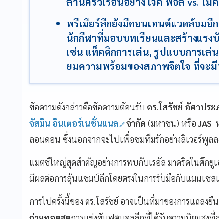
ล้านครัวเรือนอย่าง เจค พอล vs. ไมค
พรีเมียร์ลีกยังมีคอนเทนต์แวดล้อมอี
นักกีฬาที่มอบบทเรียนและสร้างแรงบ
เช่น แท็คติกการเล่น, รูปแบบการเล่น
ยมความพร้อมของสภาพจิตใจ ที่จะม
ข้อความดังกล่าวคือข้อความต้อนรับ
ดร.โสรัชย์ อัศวประ
จัสมิน อินเตอร์เนชั่นแนล
จำกัด
(มหาชน) หรือ
JAS
ห
ลอนดอน ซึ่งนอกจากจะไปเพื่อชมทีมรักอย่างลิเวอร์พูลล
แมตช์ใหญ่สุดสำคัญอย่างการพบกับเรอัล มาดริดในศึกยูเอ
มีผลต่อการลุ้นแชมป์ลีกโดยตรงในการรับมือกับแมนเชสเตอ
การไปครั้งนี้ของ ดร.โสรัชย์ อาจเป็นที่มาของการแถลงยื
ถ่ายทอดสด
การแข่งขันฟุตบอลลีกที่ได้รับความนิยมสูง