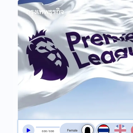
สลับเสียงอ่าน
0
:
00
/
0
:
00