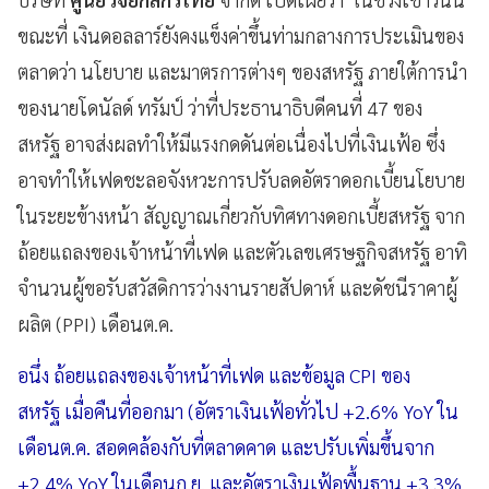
ขณะที่ เงินดอลลาร์ยังคงแข็งค่าขึ้นท่ามกลางการประเมินของ
ตลาดว่า นโยบาย และมาตรการต่างๆ ของสหรัฐ ภายใต้การนำ
ของนายโดนัลด์ ทรัมป์ ว่าที่ประธานาธิบดีคนที่ 47 ของ
สหรัฐ อาจส่งผลทำให้มีแรงกดดันต่อเนื่องไปที่เงินเฟ้อ ซึ่ง
อาจทำให้เฟดชะลอจังหวะการปรับลดอัตราดอกเบี้ยนโยบาย
ในระยะข้างหน้า สัญญาณเกี่ยวกับทิศทางดอกเบี้ยสหรัฐ จาก
ถ้อยแถลงของเจ้าหน้าที่เฟด และตัวเลขเศรษฐกิจสหรัฐ อาทิ
จำนวนผู้ขอรับสวัสดิการว่างงานรายสัปดาห์ และดัชนีราคาผู้
ผลิต (PPI) เดือนต.ค.
อนึ่ง ถ้อยแถลงของเจ้าหน้าที่เฟด และข้อมูล CPI ของ
สหรัฐ เมื่อคืนที่ออกมา (อัตราเงินเฟ้อทั่วไป +2.6% YoY ใน
เดือนต.ค. สอดคล้องกับที่ตลาดคาด และปรับเพิ่มขึ้นจาก
+2.4% YoY ในเดือนก.ย. และอัตราเงินเฟ้อพื้นฐาน +3.3%