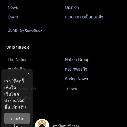
News
Opinion
Event
นโยบายการเป็นส่วนตัว
นิยาย
by KaweBook
พาร์ทเนอร์
The Nation
Nation Group
คม ชัด ลึก
กรุงเทพธุรกิจ
×
Nation
Spring News
เราใช้คุกกี้
Thainewsonline
Tnews
เพื่อให้
เว็บไซต์
ฐานเศรษฐกิจ
ทำงานได้ดี
ขึ้น
เพิ่มเติม
ยอมรับ
ตั้งค่า