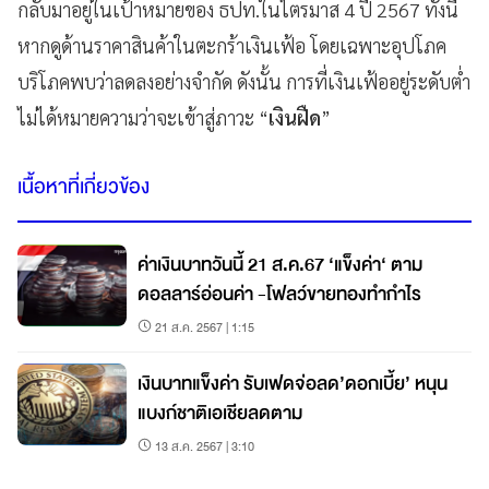
กลับมาอยู่ในเป้าหมายของ ธปท.ในไตรมาส 4 ปี 2567 ทั้งนี้
หากดูด้านราคาสินค้าในตะกร้าเงินเฟ้อ โดยเฉพาะอุปโภค
บริโภคพบว่าลดลงอย่างจำกัด ดังนั้น การที่เงินเฟ้ออยู่ระดับต่ำ
ไม่ได้หมายความว่าจะเข้าสู่ภาวะ “
เงินฝืด
”
เนื้อหาที่เกี่ยวข้อง
ค่าเงินบาทวันนี้ 21 ส.ค.67 ‘แข็งค่า‘ ตาม
ดอลลาร์อ่อนค่า -โฟลว์ขายทองทำกำไร
21 ส.ค. 2567 | 1:15
เงินบาทแข็งค่า รับเฟดจ่อลด’ดอกเบี้ย’ หนุน
แบงก์ชาติเอเชียลดตาม
13 ส.ค. 2567 | 3:10