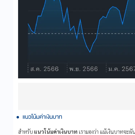
แนวโน้มค่าเงินบาท
สำหรับ
แนวโน้มค่าเงินบาท
เรามองว่า แม้เงินบาทจะผัน