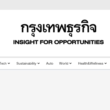
Tech
Sustainability
Auto
World
Health&Wellness