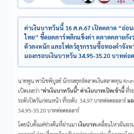
ค่าเงินบาทวันนี้ 16 ส.ค.67 เปิดตลาด “อ่อน
ไทย” ชี้ดอลลาร์พลิกแข็งค่า ตลาดคลายกั
ตัวลงหนัก และโฟลว์ธุรกรรมซื้อทองคำจังห
มองกรอบเงินบาทวัน 34.95-35.20 บาทต่อ
นายพูน พานิชพิบูลย์ นักกลยุทธ์ตลาดเงินตลาดทุน K
เปิดเผยว่า
"ค่าเงินบาทวันนี้" ค่าเงินบาทเปิดเช้านี้
ที่
ระดับปิดวันก่อนหน้า ที่ระดับ 34.97 บาทต่อดอลลาร์
มอง
34.95-35.20 บาทต่อดอลลาร์
โดยนับตั้งแต่ช่วงคืนที่ผ่านมา
เงินบาท
เคลื่อนไหวผันผวน