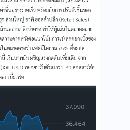
ซนแนวต้าน 35.00 บาทต่อดอลลาร์ (แกว่งตัวใน
ค่าขึ้นอย่างรวดเร็ว พร้อมกับการปรับตัวขึ้นของ
ฐฯ ส่วนใหญ่ อาทิ ยอดค้าปลีก (Retail Sales)
 ล้วนออกมาดีกว่าคาด ทำให้ผู้เล่นในตลาดคลาย
ดความคาดหวังต่อแนวโน้มการเร่งลดดอกเบี้ยของ
่นในตลาดคาดว่า เฟดมีโอกาส 75% ที่จะลด
ี้ เงินบาทยังเผชิญแรงกดดันเพิ่มเติม จาก
(XAUUSD) ทยอยปรับตัวลงกว่า -30 ดอลลาร์ต่อ
ดอกเบี้ยเฟด