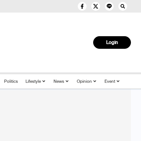
Login
Politics
Lifestyle
News
Opinion
Event