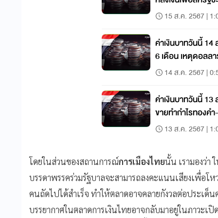
15 ส.ค. 2567 | 1:
ค่าเงินบาทวันนี้ 14
6 เดือน เหตุดอลลาร
14 ส.ค. 2567 | 0:
ค่าเงินบาทวันนี้ 13
ขายทำกำไรทองคำ-
13 ส.ค. 2567 | 1:
โดยในส่วนของสถานการณ์
การเมืองไทย
นั้น เรามองว่า 
บรรดาพรรคร่วมรัฐบาลจะสามารถลงคะแนนเสียงเพื่อโห
คนถัดไปได้สำเร็จ ทำให้ตลาดอาจคลายกังวลต่อประเด็น
บรรยากาศในตลาดการเงินไทยอาจกลับมาอยู่ในภาวะเปิดรั