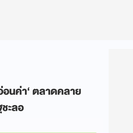
 ‘อ่อนค่า‘ ตลาดคลาย
ฐชะลอ