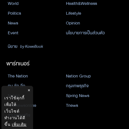
World
Health&Wellness
Politics
Lifestyle
News
Opinion
Event
นโยบายการเป็นส่วนตัว
นิยาย
by KaweBook
พาร์ทเนอร์
The Nation
Nation Group
คม ชัด ลึก
กรุงเทพธุรกิจ
×
Nation
Spring News
เราใช้คุกกี้
Thainewsonline
Tnews
เพื่อให้
เว็บไซต์
ฐานเศรษฐกิจ
ทำงานได้ดี
ขึ้น
เพิ่มเติม