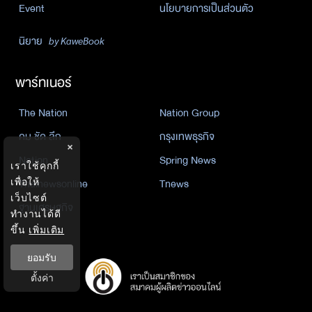
Event
นโยบายการเป็นส่วนตัว
นิยาย
by KaweBook
พาร์ทเนอร์
The Nation
Nation Group
คม ชัด ลึก
กรุงเทพธุรกิจ
×
Nation
Spring News
เราใช้คุกกี้
Thainewsonline
Tnews
เพื่อให้
เว็บไซต์
ฐานเศรษฐกิจ
ทำงานได้ดี
ขึ้น
เพิ่มเติม
ยอมรับ
ตั้งค่า