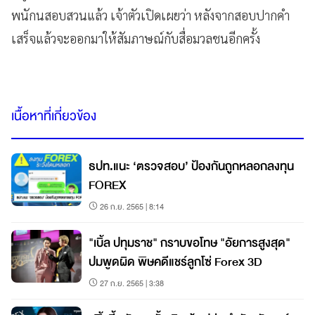
พนักนสอบสวนแล้ว เจ้าตัวเปิดเผยว่า หลังจากสอบปากคำ
เสร็จแล้วจะออกมาให้สัมภาษณ์กับสื่อมวลชนอีกครั้ง
เนื้อหาที่เกี่ยวข้อง
ธปท.แนะ ‘ตรวจสอบ’ ป้องกันถูกหลอกลงทุน
FOREX
26 ก.ย. 2565 | 8:14
"เบิ้ล ปทุมราช" กราบขอโทษ "อัยการสูงสุด"
ปมพูดผิด พิษคดีแชร์ลูกโซ่ Forex 3D
27 ก.ย. 2565 | 3:38