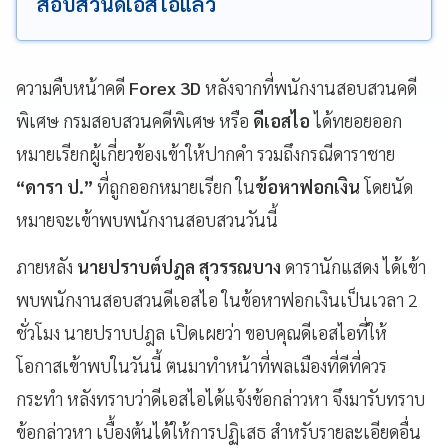
สอบสวนดีเอสไอแล้ว
ความคืบหน้าคดี
Forex 3D
หลังจากที่พนักงานสอบสวนคดี
พิเศษ กรมสอบสวนคดีพิเศษ หรือ
ดีเอสไอ
ได้ทยอยออก
หมายเรียกผู้เกี่ยวข้องเข้าให้ปากคำ รวมถึงกรณีดาราชาย
“ดารา ป.”
ที่ถูกออกหมายเรียก ใน
ข้อหาฟอกเงิน
โดยนัด
หมายจะเข้าพบพนักงานสอบสวนวันนี้
ภายหลัง
นายปราบต์ปฎล สุวรรณบาง
ดารานักแสดง ได้เข้า
พบพนักงานสอบสวนดีเอสไอ ในข้อหาฟอกเงินเป็นเวลา 2
ชั่วโมง นายปราบปฎล เปิดเผยว่า ขอบคุณดีเอสไอที่ให้
โอกาสเข้าพบในวันนี้ ตนมาทำหน้าที่พลเมืองที่ดีที่ควร
กระทำ หลังทราบว่าดีเอสไอได้แจ้งข้อกล่าวหา จึงมารับทราบ
ข้อกล่าวหา เบื้องต้นได้ให้การปฏิเสธ สำหรับรายละเอียดอื่น