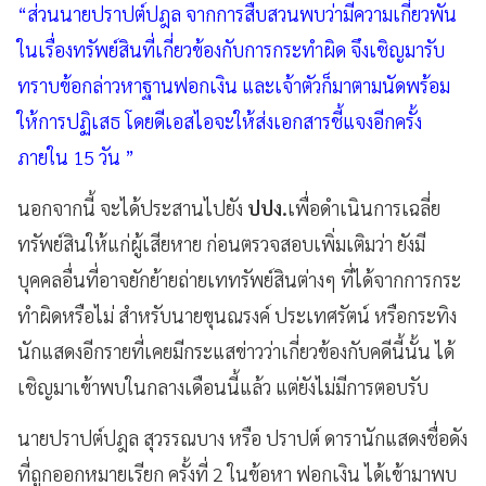
“ส่วนนายปราปต์ปฎล จากการสืบสวนพบว่ามีความเกี่ยวพัน
ในเรื่องทรัพย์สินที่เกี่ยวข้องกับการกระทำผิด จึงเชิญมารับ
ทราบข้อกล่าวหาฐานฟอกเงิน และเจ้าตัวก็มาตามนัดพร้อม
ให้การปฏิเสธ โดยดีเอสไอจะให้ส่งเอกสารชี้แจงอีกครั้ง
ภายใน 15 วัน ”
นอกจากนี้ จะได้ประสานไปยัง
ปปง.
เพื่อดำเนินการเฉลี่ย
ทรัพย์สินให้แก่ผู้เสียหาย ก่อนตรวจสอบเพิ่มเติมว่า ยังมี
บุคคลอื่นที่อาจยักย้ายถ่ายเททรัพย์สินต่างๆ ที่ได้จากการกระ
ทำผิดหรือไม่ สำหรับนายขุนณรงค์ ประเทศรัตน์ หรือกระทิง
นักแสดงอีกรายที่เคยมีกระแสข่าวว่าเกี่ยวข้องกับคดีนี้นั้น ได้
เชิญมาเข้าพบในกลางเดือนนี้แล้ว แต่ยังไม่มีการตอบรับ
นายปราปต์ปฎล สุวรรณบาง หรือ ปราปต์ ดารานักแสดงชื่อดัง
ที่ถูกออกหมายเรียก ครั้งที่ 2 ในข้อหา ฟอกเงิน ได้เข้ามาพบ