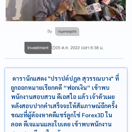
By
กรุงเทพธุรกิจ
Investment
05 ต.ค. 2022 เวลา 6:38 น.
ดารานักแสดง "ปราปต์ปฎล สุวรรณบาง" ที่
ถูกออกหมายเรียกคดี “ฟอกเงิน” เข้าพบ
พนักงานสอบสวน ดีเอสไอ แล้ว เจ้าตัวเผย
หลังสอบปากคำเสร็จจะให้สัมภาษณ์อีกครั้ง
ขณะที่ผู้ต้องหาคดีแชร์ลูกโซ่ Forex3D ใน
ลอต ดีเจแมนและใบเตย เข้าพบพนักงาน