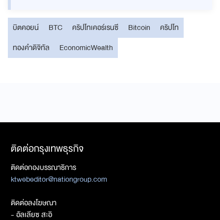
บิตคอยน์
BTC
คริปโทเคอร์เรนซี
Bitcoin
คริปโท
ทองคำดิจิทัล
EconomicWealth
ติดต่อกรุงเทพธุรกิจ
ติดต่อกองบรรณาธิการ
ktwebeditor@nationgroup.com
ติดต่อลงโฆษณา
- อัลเลียซ สะอิ