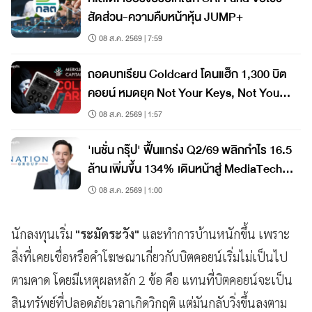
สัดส่วน-ความคืบหน้าหุ้น JUMP+
08 ส.ค. 2569 | 7:59
ถอดบทเรียน Coldcard โดนแฮ็ก 1,300 บิต
คอยน์ หมดยุค Not Your Keys, Not Your
Coins?
08 ส.ค. 2569 | 1:57
'เนชั่น กรุ๊ป' ฟื้นแกร่ง Q2/69 พลิกกำไร 16.5
ล้าน เพิ่มขึ้น 134% เดินหน้าสู่ MediaTech
เต็มรูปแบบ
08 ส.ค. 2569 | 1:00
นักลงทุนเริ่ม
"ระมัดระวัง"
และทำการบ้านหนักขึ้น เพราะ
สิ่งที่เคยเชื่อหรือคำโฆษณาเกี่ยวกับบิตคอยน์เริ่มไม่เป็นไป
ตามคาด โดยมีเหตุผลหลัก 2 ข้อ คือ แทนที่บิตคอยน์จะเป็น
สินทรัพย์ที่ปลอดภัยเวลาเกิดวิกฤติ แต่มันกลับวิ่งขึ้นลงตาม