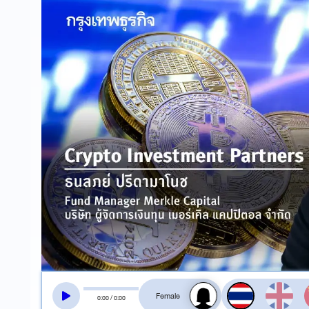
สลับเสียงอ่าน
0
:
00
/
0
:
00