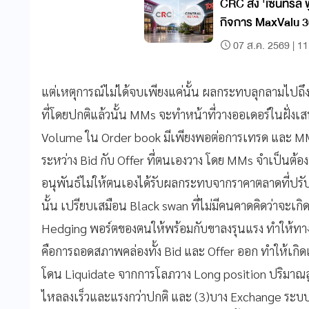
CRC ส่ง 'เซ็นทรัล ฟู
กิจการ MaxValu 3
เป็น 'ท็อปส์'
07 ส.ค. 2569 | 11
แต่เหตุการณ์ไม่ได้จบเพียงแค่นั้น ผลกระทบลุกลามไปถ
ที่โดยปกติแล้วนั้น MMs จะทำหน้าที่วางออเดอร์ในฝั่งเส
Volume ใน Order book มีเพียงพอต่อการเทรด และ MM
ระหว่าง Bid กับ Offer ที่ตนเองวาง โดย MMs จำเป็นต้อ
อนุพันธ์ไม่ให้ตนเองได้รับผลกระทบจากราคาตลาดที่ปรับขึ
นั้น เปรียบเสมือน Black swan ที่ไม่มีคนคาดคิดว่าจะเก
Hedging พอร์ตของตนให้พร้อมกับขาลงรุนแรง ทำให้ทา
คือการถอดสภาพคล่องทั้ง Bid และ Offer ออก ทำให้เกิดเ
โดน Liquidate จากการโลภวาง Long position ปริมา
ไหลลงเร็วและแรงกว่าปกติ และ (3)บาง Exchange ระบบก