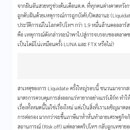
จากฝันอันสวยหรูช่วงต้นเดือนต.ค. ที่ทุกคนต่างคาดหวั
ถูกดับฝันด้วยเหตุการณ์การถูกบังคับปิดสถานะ (Liquidate) 
ประวัติการณ์ในโลกคริปโทฯ กว่า 1.9 หมื่นล้านดอลลาร์สห
คือ เหตุการณ์ดังกล่าวจะนำพาไปสู่การจบรอบของตลาดขา
เป็นโดมิโน่เหมือนครั้ง LUNA และ FTX หรือไม่?
สาเหตุของการ Liquidate ครั้งใหญ่รอบนี้ ชนวนมาจากสงคร
มาตรการควบคุมการส่งออกแร่หายากอย่างแรร์เอิร์ท ทำให้
เรื่องทั้งหมดนี้ไม่ใช่เรื่องใหม่ แต่เป็นสิ่งที่เราเผชิญ
การต่อรอง มากกว่าจะขึ้นภาษีมาห่ำหั่นทำลายเศรษฐกิจกั
สถานการณ์ (Risk off) แต่ตลาดคริปโทฯ กลับถูกเทขายอย