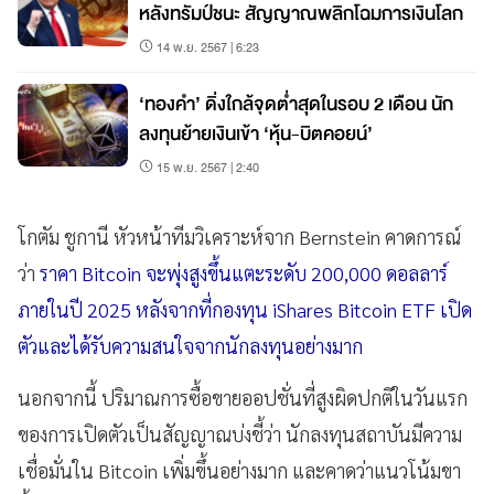
หลังทรัมป์ชนะ สัญญาณพลิกโฉมการเงินโลก
14 พ.ย. 2567 | 6:23
‘ทองคำ’ ดิ่งใกล้จุดต่ำสุดในรอบ 2 เดือน นัก
ลงทุนย้ายเงินเข้า ‘หุ้น-บิตคอยน์’
15 พ.ย. 2567 | 2:40
โกตัม ชูกานี หัวหน้าทีมวิเคราะห์จาก Bernstein คาดการณ์
ว่า
ราคา Bitcoin จะพุ่งสูงขึ้นแตะระดับ 200,000 ดอลลาร์
ภายในปี 2025 หลังจากที่กองทุน iShares Bitcoin ETF เปิด
ตัวและได้รับความสนใจจากนักลงทุนอย่างมาก
นอกจากนี้ ปริมาณการซื้อขายออปชั่นที่สูงผิดปกติในวันแรก
ของการเปิดตัวเป็นสัญญาณบ่งชี้ว่า นักลงทุนสถาบันมีความ
เชื่อมั่นใน Bitcoin เพิ่มขึ้นอย่างมาก และคาดว่าแนวโน้มขา