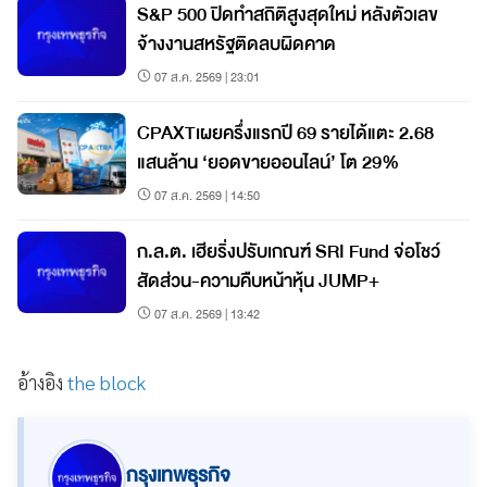
S&P 500 ปิดทำสถิติสูงสุดใหม่ หลังตัวเลข
จ้างงานสหรัฐติดลบผิดคาด
07 ส.ค. 2569 | 23:01
CPAXTเผยครึ่งแรกปี 69 รายได้แตะ 2.68
แสนล้าน ‘ยอดขายออนไลน์’ โต 29%
07 ส.ค. 2569 | 14:50
ก.ล.ต. เฮียริ่งปรับเกณฑ์ SRI Fund จ่อโชว์
สัดส่วน-ความคืบหน้าหุ้น JUMP+
07 ส.ค. 2569 | 13:42
อ้างอิง
the block
กรุงเทพธุรกิจ