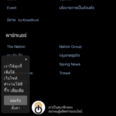
Event
นโยบายการเป็นส่วนตัว
นิยาย
by KaweBook
พาร์ทเนอร์
The Nation
Nation Group
คม ชัด ลึก
กรุงเทพธุรกิจ
×
Nation
Spring News
เราใช้คุกกี้
Thainewsonline
Tnews
เพื่อให้
เว็บไซต์
ฐานเศรษฐกิจ
ทำงานได้ดี
ขึ้น
เพิ่มเติม
ยอมรับ
ตั้งค่า