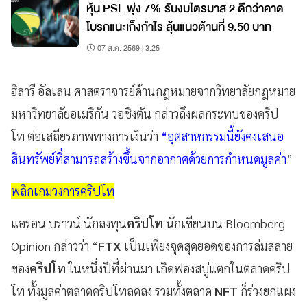
หุ้น PSL พุ่ง 7% รับงบไตรมาส 2 ดีกว่าคาด
โบรกแนะเก็งกำไร ลุ้นแนวต้านที่ 9.50 บาท
07 ส.ค. 2569 | 3:25
ฮิลารี อัลเลน ศาสตราจารย์ด้านกฎหมายจากวิทยาลัยกฎหมาย
มหาวิทยาลัยอเมริกัน วอชิงตัน กล่าวถึงผลกระทบของคริป
โท ต่อเสถียรภาพทางการเงินว่า
“อุตสาหกรรมนี้ยังคงเสนอ
สินทรัพย์ที่สามารถสร้างขึ้นจากอากาศด้วยการกำหนดมูลค่า
”
พลิกเกมวงการคริปโท
แอรอน บราวน์ นักลงทุน
คริปโท
นักเขียนบน Bloomberg
Opinion กล่าวว่า “
FTX
เป็นเพียงจุดสุดยอดของการล่มสลาย
ของ
คริปโท
ในหนึ่งปีที่ผ่านมา เกิดฟองสบู่แตกในตลาดคริป
โท ทั้งมูลค่าตลาดคริปโทลดลง รวมทั้งตลาด
NFT
ก็ร่วงยกแผง