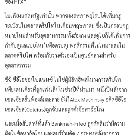
ของ
FTX
”
ไม่เพียงแต่สหรัฐเท่านั้น ฟากของสหภาพยุโรปได้เพิ่มกฎ
ระเบียบในตลาด
คริปโท
ในเดือนพฤษภาคม ซึ่งเป็นกรอบกฎ
หมายใหม่สําหรับอุตสาหกรรม ทั้งฮ่องกง และดูไบก็ได้เพิ่มการ
กำกับดูแลแบบใหม่ เพื่อควบคุมพฤติกรรมที่ไม่เหมาะสมใน
ตลาด
คริปโท
พร้อมกับวางตัวเองเป็นศูนย์กลางสําหรับ
อุตสาหกรรม
ซีซี่ ซีอีโอของ
ไบแนนซ์
ไม่ใช่ผู้มีอิทธิพลในวงการคริปโท
เพียงคนเดียวที่ถูกเพ่งเล็ง ในช่วงปีที่ผ่านมา หนึ่งปีหลังจาก
เซลเซียสยื่นฟ้องล้มละลาย ยังมี Alex Mashinsky อดีตซีอีโอ
เซลเซียส(
Celcius)
ถูกจับและถูกตั้งข้อหาฉ้อโกง
และเมื่อสัปดาห์ที่แล้ว Bankman-Fried ถูกตัดสินว่ามีความ
ผิดในข้อหาฉ้อโกง และสมรู้ร่วมคิด 7 กระทงหลังจากการ