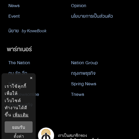
News
Opinion
Event
นโยบายการเป็นส่วนตัว
นิยาย
by KaweBook
พาร์ทเนอร์
The Nation
Nation Group
คม ชัด ลึก
กรุงเทพธุรกิจ
×
Nation
Spring News
เราใช้คุกกี้
Thainewsonline
Tnews
เพื่อให้
เว็บไซต์
ฐานเศรษฐกิจ
ทำงานได้ดี
ขึ้น
เพิ่มเติม
ยอมรับ
ตั้งค่า