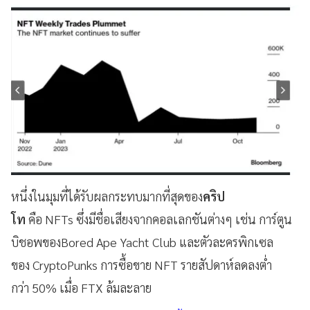
หนึ่งในมุมที่ได้รับผลกระทบมากที่สุดของ
คริป
โท
คือ NFTs ซึ่งมีชื่อเสียงจากคอลเลกชันต่างๆ เช่น การ์ตูน
บิชอพของBored Ape Yacht Club และตัวละครพิกเซล
ของ CryptoPunks การซื้อขาย NFT รายสัปดาห์ลดลงต่ำ
กว่า 50% เมื่อ FTX ล้มละลาย