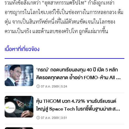
รวมทั้งข้อสังเกตว่า “อุตสาหกรรม
คริปโท
” กำลังถูกเหล่า
อาชญากรในโลกไซเบอร์ใช้เป็นช่องทางในการหลอกลวง ต้ม
ตุ๋น จากเป็นสินทรัพย์หนึ่งที่ไม่มีตัวตนชัดเจนในโลกของ
ความเป็นจริง และด้านลบของคริปโท ถูกตีแผ่มากขึ้น
เนื้อหาที่เกี่ยวข้อง
'กรณ์' ถอดบทเรียนลงทุน 40 ปี เปิด 5 หลัก
คิดรอดทุกตลาด ย้ำอย่า FOMO-ห้าม All In
วินัยคือกุญแจสร้างมั่งคั่ง
07 ส.ค. 2569 | 5:24
หุ้น THCOM บวก 4.72% ขานรับรีแบรนด์
ใหญ่สู่ Space Tech โบรกชี้พื้นฐานน่าสะสม
ราคายังมีอัพไซด์
07 ส.ค. 2569 | 3:51