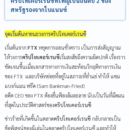
คริปโทเคอร์เรนซีที่ใหญ่เป็นอันดับ 2 ของ
สหรัฐรองจากไบแนนซ์
จุดเริ่มต้นหายนะวงการคริปโทเคอร์เรนซี
เริ่มต้นจาก
FTX
หยุดการถอนชั่วคราว เป็นการส่งสัญญาณ
ให้วงการ
คริปโทเคอร์เรนซี
เริ่มสงสัยถึงความผิดปกติ เรื่องราว
ชัดเจนขึ้นเมื่อเอกสารทางการเงินสะท้อนวิกฤติทางการเงิน
ของ FTX และบริษัทย่อยที่อยู่ในสภาวะที่ย่ำแย่ ทำให้ แซม
แบงก์แมน ฟรีด (Sam Bankman-Fried)
อดีต CEO ของ FTX ต้องยื่นฟ้องล้มละลาย นับเป็นวันที่มืดมน
ที่สุดในประวัติศาสตร์ของ
คริปโทเคอร์เรนซี
ข่าวร้ายที่เกิดขึ้นในตลาด
คริปโทเคอร์เรนซี
กลับกลายเป็น
ข้อพิสูจน์ของผู้เล่นในตลาดคริปโทเคอร์เรนซี และทำให้