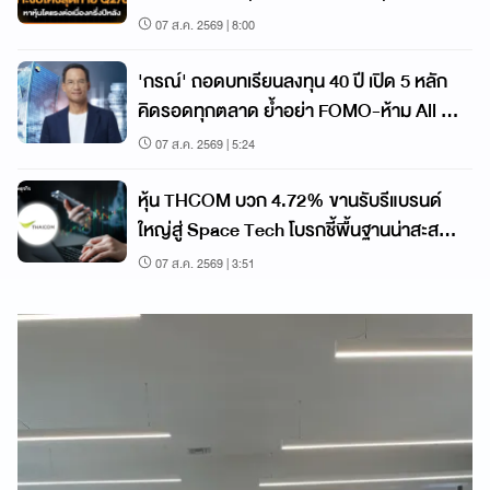
07 ส.ค. 2569 | 8:00
'กรณ์' ถอดบทเรียนลงทุน 40 ปี เปิด 5 หลัก
คิดรอดทุกตลาด ย้ำอย่า FOMO-ห้าม All In
วินัยคือกุญแจสร้างมั่งคั่ง
07 ส.ค. 2569 | 5:24
หุ้น THCOM บวก 4.72% ขานรับรีแบรนด์
ใหญ่สู่ Space Tech โบรกชี้พื้นฐานน่าสะสม
ราคายังมีอัพไซด์
07 ส.ค. 2569 | 3:51