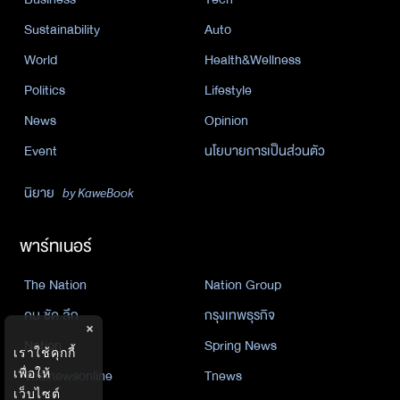
Sustainability
Auto
World
Health&Wellness
Politics
Lifestyle
News
Opinion
Event
นโยบายการเป็นส่วนตัว
นิยาย
by KaweBook
พาร์ทเนอร์
The Nation
Nation Group
คม ชัด ลึก
กรุงเทพธุรกิจ
×
Nation
Spring News
เราใช้คุกกี้
Thainewsonline
Tnews
เพื่อให้
เว็บไซต์