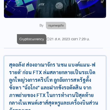
By
กรุงเทพธุรกิจ
Cryptocurrency
21 ส.ค. 2023 เวลา 7:29 น.
สุดอลัง! ส่องอาณาจักร 'แซม แบงค์แมน-ฟ
รายด์' ก่อน FTX ล่มสลายกลายเป็นระเบิด
ลูกใหญ่วงการคริปโท ถูกอัยการสหรัฐตั้ง
ข้อหา "ฉ้อโกง" และฝากขังรอตัดสิน จาก
ภาพถ่ายของ FTX ในการทำงานปีสุดท้าย
กลางในเพนต์เฮาส์สุดหรูและเครื่องบินส่วน