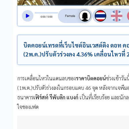
สลับเสียงอ่าน
0
:
00
/
0
:
00
บิตคอยน์เทรดที่เว็บไซต์อินเวสต์ติง ดอท คอ
(2พ.ค.)ปรับตัวร่วงลง 4.36% เคลื่อนไหวที่
การเคลื่อนไหวในแดนลบของ
ราคาบิตคอยน์
ช่วงเช้าวันน
(1พ.ค.)ปรับตัวร่วงลงในกรอบแคบ 46 จุด หลังจากเจพีมอ
ธนาคาร
เฟิร์สท์ รีพับลิก แบงก์
เป็นที่เรียบร้อย และนักล
ใจของเฟด