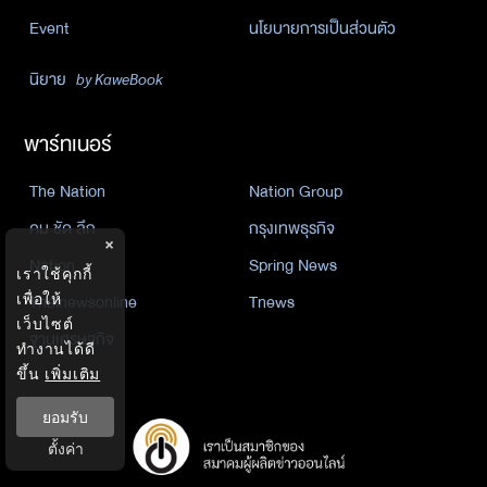
Event
นโยบายการเป็นส่วนตัว
นิยาย
by KaweBook
พาร์ทเนอร์
The Nation
Nation Group
คม ชัด ลึก
กรุงเทพธุรกิจ
×
Nation
Spring News
เราใช้คุกกี้
Thainewsonline
Tnews
เพื่อให้
เว็บไซต์
ฐานเศรษฐกิจ
ทำงานได้ดี
ขึ้น
เพิ่มเติม
ยอมรับ
ตั้งค่า