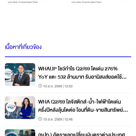
เนื้อหาที่เกี่ยวข้อง
WHAUP โชว์กำไร Q2/69 โตเด่น 276%
YoY แตะ 532 ล้านบาท รับอานิสงส์ยอดใช้
น้ำ-ไฟฟ้าพุ่ง ส่งซิกพร้อมลุย Direct PPA
10 ส.ค. 2569 | 12:53
WHA Q2/69 โลจิสติกส์-น้ำ-ไฟฟ้าโตเด่น
ครึ่งปีหลังลุ้นโตต่อ โอนที่ดิน-ขายสินทรัพย์
กองทรัสต์ 3.7 พันล้าน
10 ส.ค. 2569 | 12:46
(ธปท.) อัตราแลกเปลี่ยนเงินตราต่างประเทศ