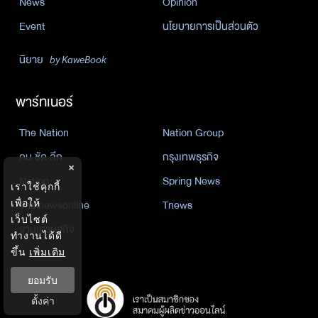
News
Opinion
Event
นโยบายการเป็นส่วนตัว
นิยาย
by KaweBook
พาร์ทเนอร์
The Nation
Nation Group
คม ชัด ลึก
กรุงเทพธุรกิจ
×
Nation
Spring News
เราใช้คุกกี้
เพื่อให้
Thainewsonline
Tnews
เว็บไซต์
ฐานเศรษฐกิจ
ทำงานได้ดี
ขึ้น
เพิ่มเติม
ยอมรับ
ตั้งค่า