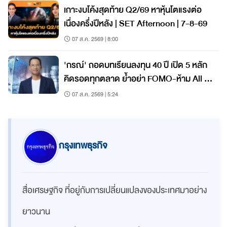
เกาะงบโค้งสุดท้าย Q2/69 หาหุ้นโตแรงต่อ
เนื่องครึ่งปีหลัง | SET Afternoon | 7-8-69
07 ส.ค. 2569 | 8:00
'กรณ์' ถอดบทเรียนลงทุน 40 ปี เปิด 5 หลัก
คิดรอดทุกตลาด ย้ำอย่า FOMO-ห้าม All In
วินัยคือ กุญแจสร้างมั่งคั่ง
07 ส.ค. 2569 | 5:24
กรุงเทพธุรกิจ
สื่อเศรษฐกิจ ที่อยู่กับการเปลี่ยนแปลงของประเทศมาอย่าง
ยาวนาน