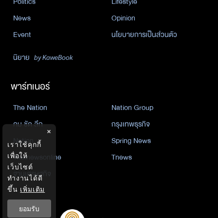
Politics
Lifestyle
News
Opinion
Event
นโยบายการเป็นส่วนตัว
นิยาย
by KaweBook
พาร์ทเนอร์
The Nation
Nation Group
คม ชัด ลึก
กรุงเทพธุรกิจ
×
Nation
Spring News
เราใช้คุกกี้
เพื่อให้
Thainewsonline
Tnews
เว็บไซต์
ฐานเศรษฐกิจ
ทำงานได้ดี
ขึ้น
เพิ่มเติม
ยอมรับ