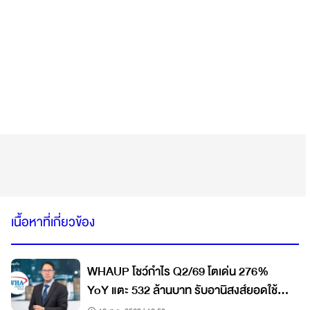
เนื้อหาที่เกี่ยวข้อง
WHAUP โชว์กำไร Q2/69 โตเด่น 276%
YoY แตะ 532 ล้านบาท รับอานิสงส์ยอดใช้
น้ำ-ไฟฟ้าพุ่ง ส่งซิกพร้อมลุย Direct PPA