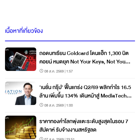
เนื้อหาที่เกี่ยวข้อง
ถอดบทเรียน Coldcard โดนแฮ็ก 1,300 บิต
คอยน์ หมดยุค Not Your Keys, Not Your
Coins?
08 ส.ค. 2569 | 1:57
'เนชั่น กรุ๊ป' ฟื้นแกร่ง Q2/69 พลิกกำไร 16.5
ล้าน เพิ่มขึ้น 134% เดินหน้าสู่ MediaTech
เต็มรูปแบบ
08 ส.ค. 2569 | 1:00
ราคาทองคำโลกพุ่งแตะระดับสูงสุดในรอบ 7
สัปดาห์ รับจ้างงานสหรัฐลด
07 ส.ค. 2569 | 23:51