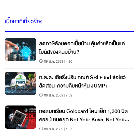
เนื้อหาที่เกี่ยวข้อง
ลดภาษีด้วยดอกเบี้ยบ้าน คุ้มค่าหรือเป็นแค่
โบนัสของคนมีบ้าน?
09 ส.ค. 2569 | 4:30
ก.ล.ต. เฮียริ่งปรับเกณฑ์ SRI Fund จ่อโชว์
สัดส่วน-ความคืบหน้าหุ้น JUMP+
08 ส.ค. 2569 | 7:59
ถอดบทเรียน Coldcard โดนแฮ็ก 1,300 บิต
คอยน์ หมดยุค Not Your Keys, Not Your
Coins?
08 ส.ค. 2569 | 1:57