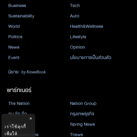
Business
Tech
Sustainability
Auto
World
Health&Wellness
Politics
Lifestyle
News
Opinion
Event
นโยบายการเป็นส่วนตัว
นิยาย
by KaweBook
พาร์ทเนอร์
The Nation
Nation Group
คม ชัด ลึก
กรุงเทพธุรกิจ
×
Nation
Spring News
เราใช้คุกกี้
เพื่อให้
Thainewsonline
Tnews