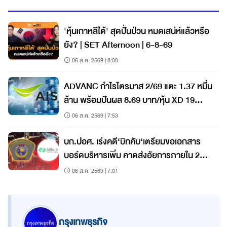
'หุ้นเกาหลีใต้' สุดปั่นป่วน หมดเสน่ห์แล้วหรือ
ยัง? | SET Afternoon | 6-8-69
06 ส.ค. 2569 | 8:00
ADVANC กำไรไตรมาส 2/69 แตะ 1.37 หมื่น
ล้าน พร้อมปันผล 8.69 บาท/หุ้น XD 19
ส.ค.นี้
06 ส.ค. 2569 | 7:53
บก.ปอศ. เร่งคดี‘บิทคับ‘เตรียมขอเอกสาร
บอร์ดบริหารเพิ่ม คาดส่งอัยการภายใน 2
เดือน
06 ส.ค. 2569 | 7:01
กรุงเทพธุรกิจ