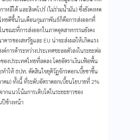
ลีใต้ และสิงคโปร์ (ไม่ร่วมน้ำมัน) ซึ่งยังคงหด
งไทยดีขึ้นในเดือนกุมภาพันธ์ก็คือการส่งออกที่
ตร ในขณะที่การส่งออกในภาคอุตสาหกรรมยังคง
าคารของสหรัฐและ EU น่าจะส่งผลให้เกิดแรง
ุปสงค์การค้าระหว่างประเทศชะลอตัวลงในระยะต่อ
้อของประเทศไทยที่ลดลง โดยอัตราเงินเฟ้อพื้น
ำให้ ธปท. ตัดสินใจยุติวัฏจักรดอกเบี้ยขาขึ้น
คม) ทั้งนี้ ที่ระดับอัตราดอกเบี้ยนโยบายที่ 2%
รณาจากแนวโน้มการเติบโตในระยะยาวของ
ปีข้างหน้า