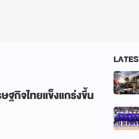
LATES
ษฐกิจไทยแข็งแกร่งขึ้น