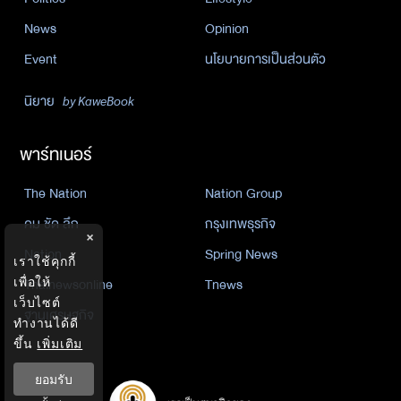
News
Opinion
Event
นโยบายการเป็นส่วนตัว
นิยาย
by KaweBook
พาร์ทเนอร์
The Nation
Nation Group
คม ชัด ลึก
กรุงเทพธุรกิจ
×
Nation
Spring News
เราใช้คุกกี้
เพื่อให้
Thainewsonline
Tnews
เว็บไซต์
ฐานเศรษฐกิจ
ทำงานได้ดี
ขึ้น
เพิ่มเติม
ยอมรับ