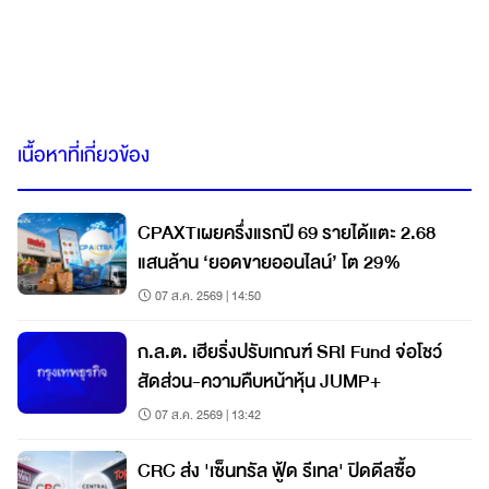
เนื้อหาที่เกี่ยวข้อง
CPAXTเผยครึ่งแรกปี 69 รายได้แตะ 2.68
แสนล้าน ‘ยอดขายออนไลน์’ โต 29%
07 ส.ค. 2569 | 14:50
ก.ล.ต. เฮียริ่งปรับเกณฑ์ SRI Fund จ่อโชว์
สัดส่วน-ความคืบหน้าหุ้น JUMP+
07 ส.ค. 2569 | 13:42
CRC ส่ง 'เซ็นทรัล ฟู้ด รีเทล' ปิดดีลซื้อ