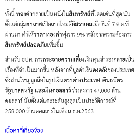
ทั้งนี้
ทองคำ
กลายเป็นหนึ่งใน
สินทรัพย์
ที่โดดเด่นที่สุด นับ
ตั้งแต่กลุ่ม
ฮามาส
เปิดฉากโจมตี
อิสราเอล
เมื่อวันที่ 7 ต.ค.ที่
ผ่านมา ทำให้
ราคาทองคำ
พุ่งราว 9% หลังจากความต้องการ
สินทรัพย์ปลอดภัย
เพิ่มขึ้น
สำหรับ ธปท. การ
กระจายความเสี่ยง
เงินทุนสำรองกลายเป็น
เรื่องที่จำเป็นมากขึ้น หลังจากที่มูลค่า
เงินคงคลัง
ของประเทศ
ซึ่งส่วนใหญ่ถูกถือในรูป
เงินตราต่างประเทศ พันธบัตร
รัฐบาลสหรัฐ
และ
เงินดอลลาร์
ร่วงลงราว 47,000 ล้าน
ดอลลาร์ นับตั้งแต่แตะระดับสูงสุดเป็นประวัติการณ์ที่
258,000 ล้านดอลลาร์ในเดือน ธ.ค.2563
เนื้อหาที่เกี่ยวข้อง