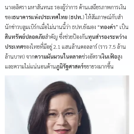
นางอลิศรา มหาสันทนะ รองผู้ว่าการ ด้านเสถียรภาพการเงิน
ของ
ธนาคารแห่งประเทศไทย
(
ธปท.
) ให้สัมภาษณ์กับสำ
นักข่าวบลูมเบิร์กเมื่อไม่นานนี้ว่า ธปท.ยังมอง “
ทองคำ
” เป็น
สินทรัพย์ปลอดภัย
สำคัญ ซึ่งช่วยป้องกัน
ทุนสำรองระหว่าง
ประเทศ
ของไทยที่มีอยู่ 2.1 แสนล้านดอลลาร์ (ราว 7.5 ล้าน
ล้านบาท) จาก
ความผันผวนในตลาด
ช่วงอัตรา
เงินเฟ้อ
สูง
และความไม่แน่นอนด้าน
ภูมิรัฐศาสตร์
ขยายวงมากขึ้น