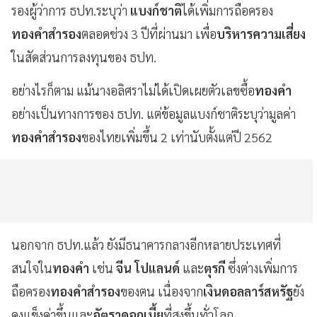
รองผู้ว่าการ ธปท.ระบุว่า
แบงก์ชาติ
ได้เพิ่มการถือครอง
ทองคำสำรอง
ตลอดช่วง 3 ปีที่ผ่านมา เพื่อ
บริหารความเสี่ยง
ในสัดส่วนการลงทุนของ ธปท.
อย่างไรก็ตาม แม้นางอลิศราไม่ได้เปิดเผยตัวเลขซื้อ
ทองคำ
อย่างเป็นทางการของ ธปท. แต่ข้อมูลแบงก์ชาติระบุว่ามูลค่า
ทองคำสำรอง
ของไทยเพิ่มขึ้น 2 เท่านับตั้งแต่ปี 2562
นอกจาก ธปท.แล้ว ยังมีธนาคารกลางอีกหลายประเทศที่
สนใจใน
ทองคำ
เช่น
จีน โปแลนด์
และ
ตุรกี
ซึ่งต่างเพิ่มการ
ถือครอง
ทองคำสำรอง
ของตน เนื่องจาก
เงินดอลลาร์สหรัฐ
ยัง
คงแข็งค่าขึ้นและ
อัตราดอกเบี้ย
ที่สูงขึ้นทั่วโลก