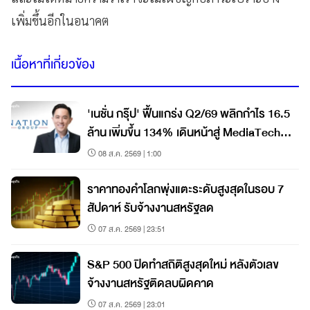
เพิ่มขึ้นอีกในอนาคต
เนื้อหาที่เกี่ยวข้อง
'เนชั่น กรุ๊ป' ฟื้นแกร่ง Q2/69 พลิกกำไร 16.5
ล้าน เพิ่มขึ้น 134% เดินหน้าสู่ MediaTech
เต็มรูปแบบ
08 ส.ค. 2569 | 1:00
ราคาทองคำโลกพุ่งแตะระดับสูงสุดในรอบ 7
สัปดาห์ รับจ้างงานสหรัฐลด
07 ส.ค. 2569 | 23:51
S&P 500 ปิดทำสถิติสูงสุดใหม่ หลังตัวเลข
จ้างงานสหรัฐติดลบผิดคาด
07 ส.ค. 2569 | 23:01