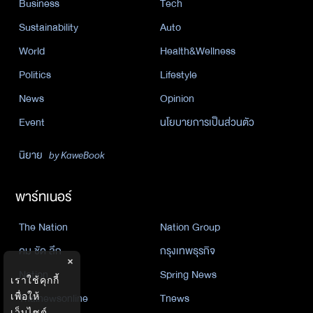
Business
Tech
Sustainability
Auto
World
Health&Wellness
Politics
Lifestyle
News
Opinion
Event
นโยบายการเป็นส่วนตัว
นิยาย
by KaweBook
พาร์ทเนอร์
The Nation
Nation Group
คม ชัด ลึก
กรุงเทพธุรกิจ
×
Nation
Spring News
เราใช้คุกกี้
Thainewsonline
Tnews
เพื่อให้
เว็บไซต์