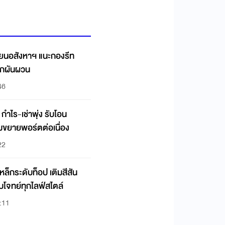
ปลี่ยนอสังหาฯ แนะกองรีท
ลกผันผวน
46
ำไร-เช่าพุ่ง รับโอน
อมขยายพอร์ตต่อเนื่อง
22
หล็กระดับท็อป เติมสีสัน
บโจทย์ทุกไลฟ์สไตล์
:11