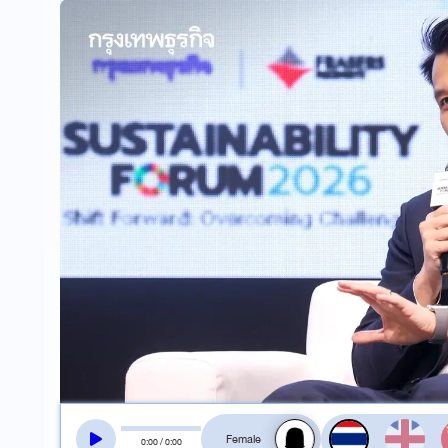
สลับเสียงอ่าน
0
:
00
/
0
:
00