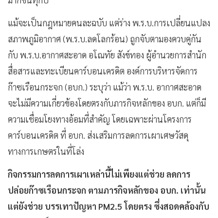
แม้จะเป็นกฎหมายคนละฉบับ แต่ร่าง พ.ร.บ.การเปลี่ยนแปลง
สภาพภูมิอากาศ (พ.ร.บ.ลดโลกร้อน) ถูกจับตามองควบคู่กัน
กับ พ.ร.บ.อากาศสะอาด อโณทัย สังข์ทอง ผู้อำนวยการสำนัก
สื่อสารและทะเบียนคาร์บอนเครดิต องค์การบริหารจัดการ
ก๊าซเรือนกระจก (อบก.) ระบุว่า แม้ว่า พ.ร.บ. อากาศสะอาด
จะไม่มีความเกี่ยวข้องโดยตรงกับภารกิจหลักของ อบก. แต่ก็มี
ความเชื่อมโยงทางอ้อมที่สำคัญ โดยเฉพาะผ่านโครงการ
คาร์บอนเครดิต ที่ อบก. ส่งเสริมการลดการเผาเศษวัสดุ
ทางการเกษตรในที่โล่ง
กิจกรรมการลดการเผาเหล่านี้ไม่เพียงแต่ช่วย ลดการ
ปล่อยก๊าซเรือนกระจก ตามภารกิจหลักของ อบก. เท่านั้น
แต่ยังช่วย บรรเทาปัญหา PM2.5 โดยตรง ซึ่งสอดคล้องกับ