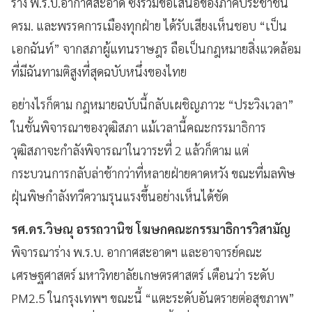
ร่าง พ.ร.บ.อากาศสะอาด ซึ่งรวมข้อเสนอของภาคประชาชน
ครม. และพรรคการเมืองทุกฝ่าย ได้รับเสียงเห็นชอบ “เป็น
เอกฉันท์” จากสภาผู้แทนราษฎร ถือเป็นกฎหมายสิ่งแวดล้อม
ที่มีฉันทามติสูงที่สุดฉบับหนึ่งของไทย
อย่างไรก็ตาม กฎหมายฉบับนี้กลับเผชิญภาวะ “ประวิงเวลา”
ในชั้นพิจารณาของวุฒิสภา แม้เวลานี้คณะกรรมาธิการ
วุฒิสภาจะกำลังพิจารณาในวาระที่ 2 แล้วก็ตาม แต่
กระบวนการกลับล่าช้ากว่าที่หลายฝ่ายคาดหวัง ขณะที่มลพิษ
ฝุ่นพิษกำลังทวีความรุนแรงขึ้นอย่างเห็นได้ชัด
รศ.ดร.วิษณุ อรรถวานิช โฆษกคณะกรรมาธิการวิสามัญ
พิจารณาร่าง พ.ร.บ. อากาศสะอาดฯ และอาจารย์คณะ
เศรษฐศาสตร์ มหาวิทยาลัยเกษตรศาสตร์ เตือนว่า ระดับ
PM2.5 ในกรุงเทพฯ ขณะนี้ “แตะระดับอันตรายต่อสุขภาพ”