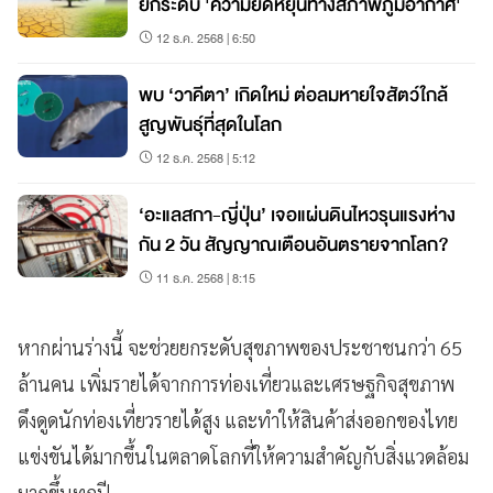
ยกระดับ 'ความยืดหยุ่นทางสภาพภูมิอากาศ'
12 ธ.ค. 2568 | 6:50
พบ ‘วาคีตา’ เกิดใหม่ ต่อลมหายใจสัตว์ใกล้
สูญพันธุ์ที่สุดในโลก
12 ธ.ค. 2568 | 5:12
‘อะแลสกา-ญี่ปุ่น’ เจอแผ่นดินไหวรุนแรงห่าง
กัน 2 วัน สัญญาณเตือนอันตรายจากโลก?
11 ธ.ค. 2568 | 8:15
หากผ่านร่างนี้ จะช่วยยกระดับสุขภาพของประชาชนกว่า 65
ล้านคน เพิ่มรายได้จากการท่องเที่ยวและเศรษฐกิจสุขภาพ
ดึงดูดนักท่องเที่ยวรายได้สูง และทำให้สินค้าส่งออกของไทย
แข่งขันได้มากขึ้นในตลาดโลกที่ให้ความสำคัญกับสิ่งแวดล้อม
มากขึ้นทุกปี