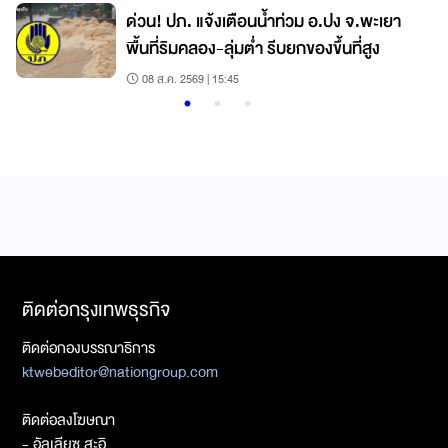
ด่วน! ปภ. แจ้งเตือนน้ำท่วม อ.ปง จ.พะเยา
พื้นที่ริมคลอง-ลุ่มต่ำ รีบยกของขึ้นที่สูง
08 ส.ค. 2569 | 15:45
ติดต่อกรุงเทพธุรกิจ
ติดต่อกองบรรณาธิการ
ktwebeditor@nationgroup.com
ติดต่อลงโฆษณา
- อัลเลียซ สะอิ