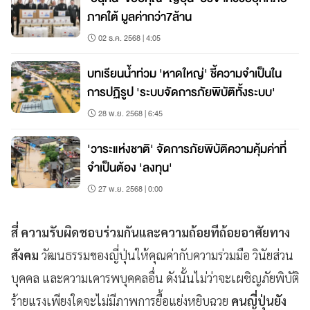
ภาคใต้ มูลค่ากว่า7ล้าน
02 ธ.ค. 2568 | 4:05
บทเรียนน้ำท่วม 'หาดใหญ่' ชี้ความจำเป็นใน
การปฏิรูป 'ระบบจัดการภัยพิบัติทั้งระบบ'
28 พ.ย. 2568 | 6:45
'วาระแห่งชาติ' จัดการภัยพิบัติความคุ้มค่าที่
จำเป็นต้อง 'ลงทุน'
27 พ.ย. 2568 | 0:00
สี่ ความรับผิดชอบร่วมกันและความถ้อยทีถ้อยอาศัยทาง
สังคม
วัฒนธรรมของญี่ปุ่นให้คุณค่ากับความร่วมมือ วินัยส่วน
บุคคล และความเคารพบุคคลอื่น ดังนั้นไม่ว่าจะเผชิญภัยพิบัติ
ร้ายแรงเพียงใดจะไม่มีภาพการยื้อแย่งหยิบฉวย
คนญี่ปุ่นยัง