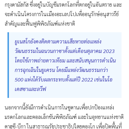
กรุงดามัสกัส ซึ่งอยู่ในบัญชีมรดกโลกที่ตกอยู่ในอันตราย และ
จะดำเนินโครงการในเมืองอะเลปโปเพื่ออนุรักษ์อนุสาวรีย์
สำคัญและฟื้นฟูพิพิธภัณฑ์แห่งชาติ
ยูเนสโกยังคงติดตามความเสียหายต่อแหล่ง
วัฒนธรรมในฉนวนกาซาตั้งแต่เดือนตุลาคม 2023
โดยใช้ภาพถ่ายดาวเทียม และสนับสนุนการดำเนิน
การฉุกเฉินในยูเครน โดยมีแหล่งวัฒนธรรมกว่า
500 แห่งได้รับผลกระทบตั้งแต่ปี 2022 เช่นในโอ
เดสซาและลวีฟ
นอกจากนี้ยังมีการดำเนินการในซูดานเพื่อปกป้องแหล่ง
มรดกโลกและคอลเล็กชันพิพิธภัณฑ์ และในอุทยานแห่งชาติ
คาฮูซี-บีกา ในสาธารณรัฐประชาธิปไตยคองโก เพื่อปิดพื้นที่