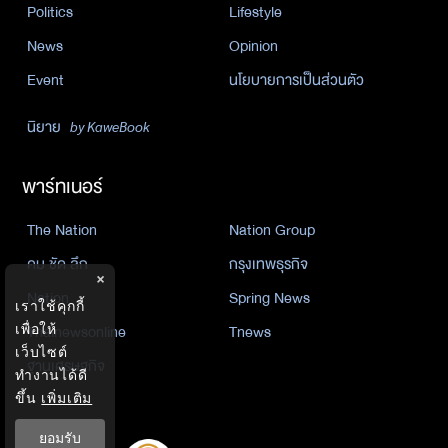
Politics
Lifestyle
News
Opinion
Event
นโยบายการเป็นส่วนตัว
นิยาย
by KaweBook
พาร์ทเนอร์
The Nation
Nation Group
คม ชัด ลึก
กรุงเทพธุรกิจ
×
Nation
Spring News
เราใช้คุกกี้
Thainewsonline
Tnews
เพื่อให้
เว็บไซต์
ฐานเศรษฐกิจ
ทำงานได้ดี
ขึ้น
เพิ่มเติม
ยอมรับ