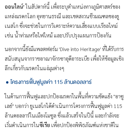
ออนไลน์'
ในสัปดาห์นี้ เพื่อระบุตำแหน่งทางภูมิศาสตร์ของ
แหล่งมรดกโลก อุทยานธรณี และเขตสงวนชีวมณฑลของยู
เนสโก ซึ่งจะช่วยในการวิเคราะห์ความเสี่ยงแบบเรียลไทม์
เช่น น้ำท่วมหรือไฟไหม้ และปรับปรุงแผนการป้องกัน
นอกจากนี้ยังมีแพลตฟอร์ม 'Dive into Heritage' ที่ได้รับการ
สนับสนุนจากราชอาณาจักรซาอุดีอาระเบีย เพื่อให้ข้อมูลเชิง
ลึกเกี่ยวกับมรดกในแง่มุมต่างๆ
โครงการฟื้นฟูมูลค่า 115 ล้านดอลลาร์
ในด้านการฟื้นฟูและปกป้องมรดกในพื้นที่ความขัดแย้ง "อาซู
เลย์" บอกว่า ยูเนสโกได้ดำเนินการโครงการฟื้นฟูมูลค่า 115
ล้านดอลลาร์ในเมืองโมซูล ซึ่งแล้วเสร็จในปีนี้ และกำลังจะ
เริ่มดำเนินการใน
ซีเรีย
เพื่อปกป้องพิพิธภัณฑ์แห่งชาติใน