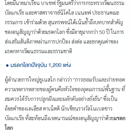
โดยมีนายมาเรียน บาเชฟ รัฐมนตรีว่าการกระทรวงวัฒนธรรม
บัลแกเรีย และศาสตราจารย์นิโคไล เนนอฟ ประธานคณะ
กรรมการ เข้าร่วมด้วย สุนทรพจน์ได้เน้นย้ำถึงบทบาทสำคัญ
ของอนุสัญญาว่าด้วยมรดกโลก ซึ่งมีอายุมากกว่า 50 ปี ในการ
ส่งเสริมสันติภาพผ่านการปกป้อง ส่งต่อ และยกคุณค่าของ
มรดกทางวัฒนธรรมและธรรมชาติ
มรดกโลกปัจจุบัน 1,200 แห่ง
ผู้อำนวยการใหญ่ยูเนสโก กล่าวว่า "
การยอมรับและถ่ายทอด
ความหลากหลายของผู้คนคือหัวใจของอุดมการณ์พื้นฐาน ที่
สมควรได้รับการปลูกฝังและผลักดันอย่างยั่งยืน"
ซึ่งเป็น
ถ้อยคำของเอเลียส คาเน็ตติ นักเขียนรางวัลโนเบลชาว
บัลแกเรีย ที่สะท้อนถึงเจตนารมณ์ของอนุสัญญาว่าด้วย
มรดก
โลก