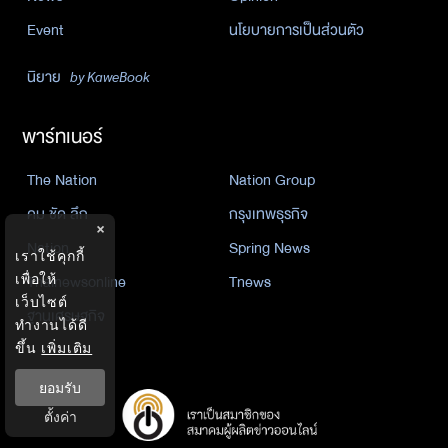
Event
นโยบายการเป็นส่วนตัว
นิยาย
by KaweBook
พาร์ทเนอร์
The Nation
Nation Group
คม ชัด ลึก
กรุงเทพธุรกิจ
×
Nation
Spring News
เราใช้คุกกี้
Thainewsonline
Tnews
เพื่อให้
เว็บไซต์
ฐานเศรษฐกิจ
ทำงานได้ดี
ขึ้น
เพิ่มเติม
ยอมรับ
ตั้งค่า