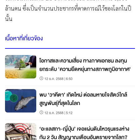
ล้านคน ซึ่งเป็นจำนวนประชากรที่คาดการณ์ไว้ของโลกในปี
นั้น
เนื้อหาที่เกี่ยวข้อง
โอกาสและความเสี่ยง ทางภาคเอกชน ลงทุน
ยกระดับ 'ความยืดหยุ่นทางสภาพภูมิอากาศ'
12 ธ.ค. 2568 | 6:50
พบ ‘วาคีตา’ เกิดใหม่ ต่อลมหายใจสัตว์ใกล้
สูญพันธุ์ที่สุดในโลก
12 ธ.ค. 2568 | 5:12
‘อะแลสกา-ญี่ปุ่น’ เจอแผ่นดินไหวรุนแรงห่าง
กัน 2 วัน สัญญาณเตือนอันตรายจากโลก?