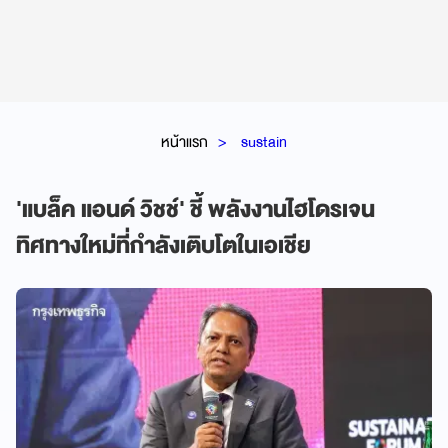
หน้าแรก
sustain
'แบล็ค แอนด์ วิชช์' ชี้ พลังงานไฮโดรเจน
ทิศทางใหม่ที่กำลังเติบโตในเอเชีย