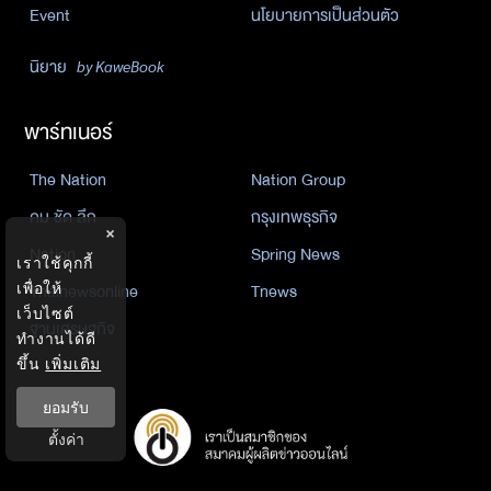
Event
นโยบายการเป็นส่วนตัว
นิยาย
by KaweBook
พาร์ทเนอร์
The Nation
Nation Group
คม ชัด ลึก
กรุงเทพธุรกิจ
×
Nation
Spring News
เราใช้คุกกี้
Thainewsonline
Tnews
เพื่อให้
เว็บไซต์
ฐานเศรษฐกิจ
ทำงานได้ดี
ขึ้น
เพิ่มเติม
ยอมรับ
ตั้งค่า