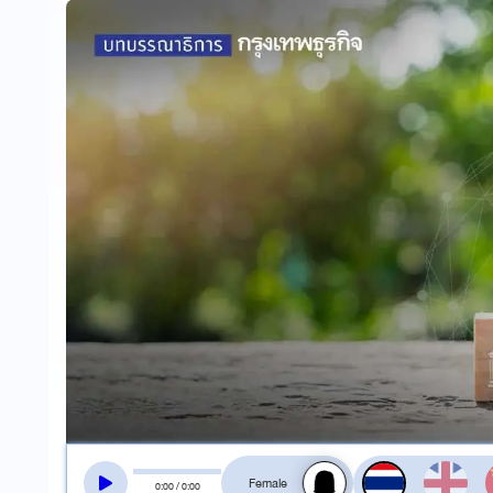
สลับเสียงอ่าน
0
:
00
/
0
:
00