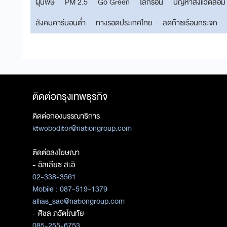
ฝุ่นพิษ
PM 2.5
Go Green
โลกร้อน
ปัญหาสิ่งแวดล้อม
สังคมคาร์บอนต่ำ
ทางรอดประเทศไทย
ลดก๊าซเรือนกระจก
ติดต่อกรุงเทพธุรกิจ
ติดต่อกองบรรณาธิการ
ktwebeditor@nationgroup.com
ติดต่อลงโฆษณา
- อัลเลียซ สะอิ
02-338-3561
Mobile : 087-519-1379
allias_sae@nationgroup.com
- ศิชล ภวัตโณทัย
085-255-6753